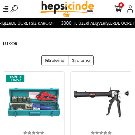
0
İŞLERDE ÜCRETSİZ KARGO!
3000 TL ÜZERİ ALIŞVERİŞLERDE ÜCRETS
LUXOR
Filtreleme
Sıralama
KARGO
BEDAVA