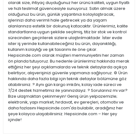
olarak size, ihtiyaç duyduğunuz her ürünü kaliteli, uygun fiyatlı
ve hızlı teslimat güvencesiyle sunuyoruz. Satın almak üzere
olduğunuz bu ürün, günlük yaşantınızı kolaylaştıracak,
işlerinizi daha verimli hale getirecek ya da yaşam
alanlarınıza estetik bir dokunuş katacaktır. Ürünlerimiz, kalite
standartlarına uygun şekilde seçilmiş, titiz bir stok ve kontrol
sürecinden geçirilerek sizlere ulaştırılmaktadır. İster evde
ister iş yerinde kullanabileceğiniz bu ürün, dayanıklılığı,
kullanım kolaylığı ve şık tasarımı ile öne çıkar.
Hepsicinde.com olarak müşteri memnuniyetini her zaman
ön planda tutuyoruz. Bu nedenle ürünlerimiz hakkında merak
ettiğiniz her şeyi açıklamalarda ve teknik detaylarda açıkça
belirtiyor, alışverişinizi güvenle yapmanızı sağlıyoruz. ⚙️ Ürün
hakkında daha fazla bilgi için teknik detaylar bölümüne göz
atabilirsiniz. ? Aynı gün kargo imkânı, kolay iade süreci ve
7/24 destek hizmetimiz ile yanınızdayız. ? Sorularınız mı var?
Bize ulaşmaktan çekinmeyin! Geniş ürün yelpazemizle;
elektronik, yapı market, hırdavat, ev gereçleri, otomotiv ve
daha fazlasını Hepsicinde.com'da bulabilir, aradığınız her
şeye kolayca ulaşabilirsiniz. Hepsicinde.com – Her şey
içinde!