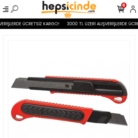
0
VERİŞLERDE ÜCRETSİZ KARGO!
3000 TL ÜZERİ ALIŞVERİŞLERDE ÜCR