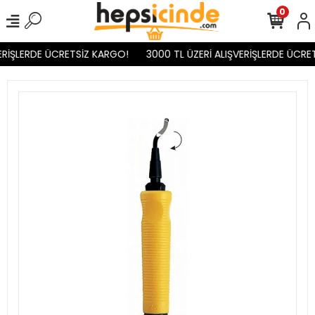
0
RİŞLERDE ÜCRETSİZ KARGO!
3000 TL ÜZERİ ALIŞVERİŞLERDE ÜCRET