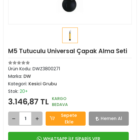
M5 Tutuculu Universal Çapak Alma Seti
Ürün Kodu:
DWZ3800271
Marka:
DW
Kategori:
Kesici Grubu
Stok:
20+
KARGO
3.146,87 TL
BEDAVA
Sepete
Hemen Al
Ekle
WHATSAPP İLE SİPARİŞ VER