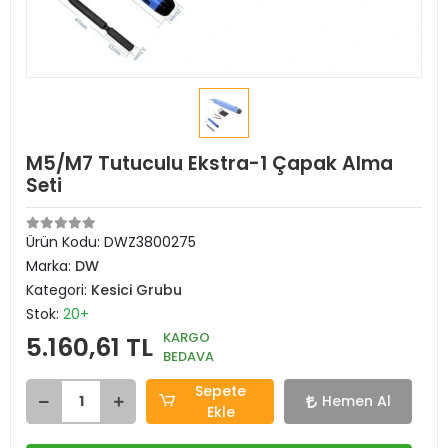
M5/M7 Tutuculu Ekstra-1 Çapak Alma
Seti
Ürün Kodu:
DWZ3800275
Marka:
DW
Kategori:
Kesici Grubu
Stok:
20+
KARGO
5.160,61 TL
BEDAVA
Sepete
Hemen Al
Ekle