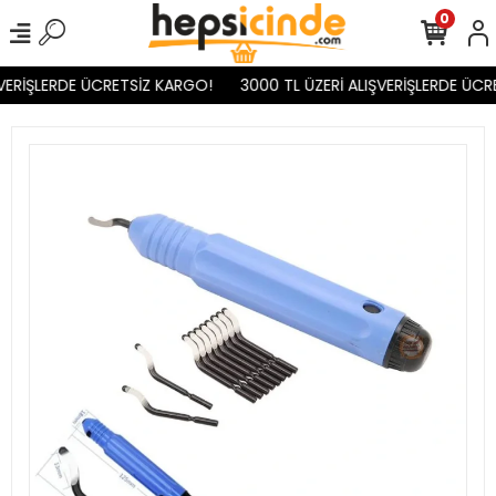
0
VERİŞLERDE ÜCRETSİZ KARGO!
3000 TL ÜZERİ ALIŞVERİŞLERDE ÜCR