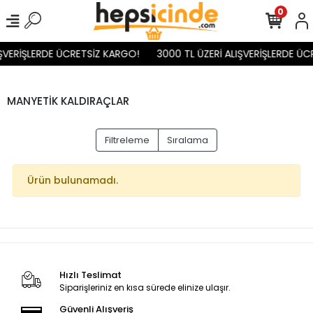
0
IŞVERİŞLERDE ÜCRETSİZ KARGO!
3000 TL ÜZERİ ALIŞVERİŞLERDE ÜC
MANYETİK KALDIRAÇLAR
Filtreleme
Sıralama
Ürün bulunamadı.
Hızlı Teslimat
Siparişleriniz en kısa sürede elinize ulaşır.
Güvenli Alışveriş