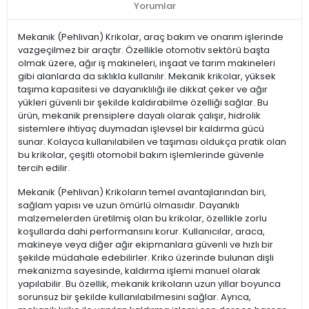
Yorumlar
Mekanik (Pehlivan) Krikolar, araç bakım ve onarım işlerinde
vazgeçilmez bir araçtır. Özellikle otomotiv sektörü başta
olmak üzere, ağır iş makineleri, inşaat ve tarım makineleri
gibi alanlarda da sıklıkla kullanılır. Mekanik krikolar, yüksek
taşıma kapasitesi ve dayanıklılığı ile dikkat çeker ve ağır
yükleri güvenli bir şekilde kaldırabilme özelliği sağlar. Bu
ürün, mekanik prensiplere dayalı olarak çalışır, hidrolik
sistemlere ihtiyaç duymadan işlevsel bir kaldırma gücü
sunar. Kolayca kullanılabilen ve taşıması oldukça pratik olan
bu krikolar, çeşitli otomobil bakım işlemlerinde güvenle
tercih edilir.
Mekanik (Pehlivan) Krikoların temel avantajlarından biri,
sağlam yapısı ve uzun ömürlü olmasıdır. Dayanıklı
malzemelerden üretilmiş olan bu krikolar, özellikle zorlu
koşullarda dahi performansını korur. Kullanıcılar, araca,
makineye veya diğer ağır ekipmanlara güvenli ve hızlı bir
şekilde müdahale edebilirler. Kriko üzerinde bulunan dişli
mekanizma sayesinde, kaldırma işlemi manuel olarak
yapılabilir. Bu özellik, mekanik krikoların uzun yıllar boyunca
sorunsuz bir şekilde kullanılabilmesini sağlar. Ayrıca,