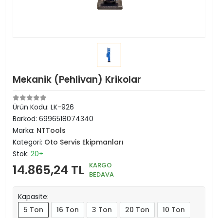
Mekanik (Pehlivan) Krikolar
Ürün Kodu:
LK-926
Barkod:
6996518074340
Marka:
NTTools
Kategori:
Oto Servis Ekipmanları
Stok:
20+
KARGO
14.865,24 TL
BEDAVA
Kapasite:
5 Ton
16 Ton
3 Ton
20 Ton
10 Ton