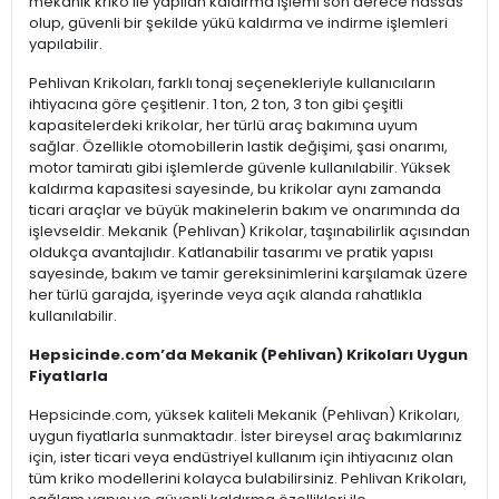
mekanik kriko ile yapılan kaldırma işlemi son derece hassas
olup, güvenli bir şekilde yükü kaldırma ve indirme işlemleri
yapılabilir.
Pehlivan Krikoları, farklı tonaj seçenekleriyle kullanıcıların
ihtiyacına göre çeşitlenir. 1 ton, 2 ton, 3 ton gibi çeşitli
kapasitelerdeki krikolar, her türlü araç bakımına uyum
sağlar. Özellikle otomobillerin lastik değişimi, şasi onarımı,
motor tamiratı gibi işlemlerde güvenle kullanılabilir. Yüksek
kaldırma kapasitesi sayesinde, bu krikolar aynı zamanda
ticari araçlar ve büyük makinelerin bakım ve onarımında da
işlevseldir. Mekanik (Pehlivan) Krikolar, taşınabilirlik açısından
oldukça avantajlıdır. Katlanabilir tasarımı ve pratik yapısı
sayesinde, bakım ve tamir gereksinimlerini karşılamak üzere
her türlü garajda, işyerinde veya açık alanda rahatlıkla
kullanılabilir.
Hepsicinde.com’da Mekanik (Pehlivan) Krikoları Uygun
Fiyatlarla
Hepsicinde.com, yüksek kaliteli Mekanik (Pehlivan) Krikoları,
uygun fiyatlarla sunmaktadır. İster bireysel araç bakımlarınız
için, ister ticari veya endüstriyel kullanım için ihtiyacınız olan
tüm kriko modellerini kolayca bulabilirsiniz. Pehlivan Krikoları,