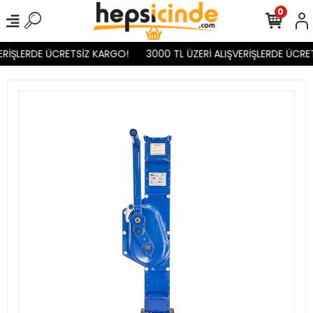
0
ERİŞLERDE ÜCRETSİZ KARGO!
3000 TL ÜZERİ ALIŞVERİŞLERDE ÜCRET