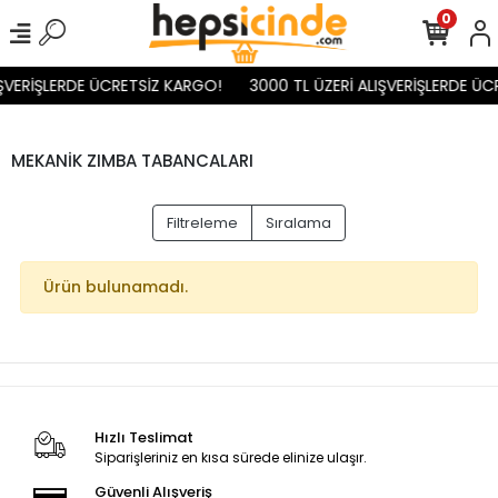
0
IŞVERİŞLERDE ÜCRETSİZ KARGO!
3000 TL ÜZERİ ALIŞVERİŞLERDE ÜC
MEKANİK ZIMBA TABANCALARI
Filtreleme
Sıralama
Ürün bulunamadı.
Hızlı Teslimat
Siparişleriniz en kısa sürede elinize ulaşır.
Güvenli Alışveriş