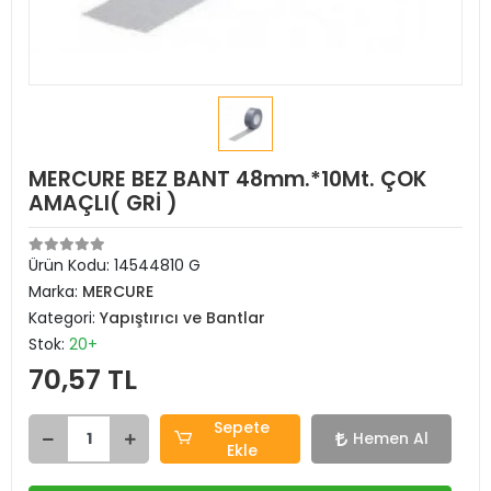
MERCURE BEZ BANT 48mm.*10Mt. ÇOK
AMAÇLI( GRİ )
Ürün Kodu:
14544810 G
Marka:
MERCURE
Kategori:
Yapıştırıcı ve Bantlar
Stok:
20+
70,57 TL
Sepete
Hemen Al
Ekle