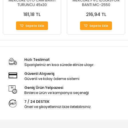
MERCURE OTO CAM BANTI
MERCURE PVC İZOLASYON
TURUNCU 45x30
BANTI MC-2550
181,18 TL
216,94 TL
Sepete Ekle
Sepete Ekle
Hızlı Teslimat
Siparişleriniz en kısa sürede elinize ulaşır.
Güvenli Alışveriş
Güvenli ve kolay ödeme sistemi
Geniş Ürün Yelpazesi
Binlerce ürün ve kampanya seçeneği
7 / 24 DESTEK
Öneri ve şikayetlerinizi bize iletebilirsiniz.