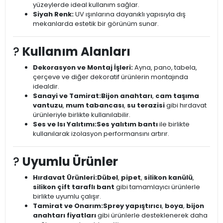
yüzeylerde ideal kullanım sağlar.
Siyah Renk:
UV ışınlarına dayanıklı yapısıyla dış
mekanlarda estetik bir görünüm sunar.
?
Kullanım Alanları
Dekorasyon ve Montaj İşleri:
Ayna, pano, tabela,
çerçeve ve diğer dekoratif ürünlerin montajında
idealdir.
Sanayi ve Tamirat:
Bijon anahtarı
,
cam taşıma
vantuzu
,
mum tabancası
,
su terazisi
gibi hırdavat
ürünleriyle birlikte kullanılabilir.
Ses ve Isı Yalıtımı:
Ses yalıtım bantı
ile birlikte
kullanılarak izolasyon performansını artırır.
?
Uyumlu Ürünler
Hırdavat Ürünleri:
Dübel
,
pipet
,
silikon kanülü
,
silikon çift taraflı bant
gibi tamamlayıcı ürünlerle
birlikte uyumlu çalışır.
Tamirat ve Onarım:
Sprey yapıştırıcı
,
boya
,
bijon
anahtarı fiyatları
gibi ürünlerle desteklenerek daha