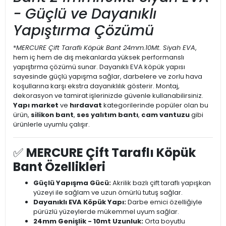
- Güçlü ve Dayanıklı
Yapıştırma Çözümü
*
MERCURE Çift Taraflı Köpük Bant 24mm.
10Mt. Siyah EVA
,
hem iç hem de dış mekanlarda yüksek performanslı
yapıştırma çözümü sunar. Dayanıklı EVA köpük yapısı
sayesinde güçlü yapışma sağlar, darbelere ve zorlu hava
koşullarına karşı ekstra dayanıklılık gösterir. Montaj,
dekorasyon ve tamirat işlerinizde güvenle kullanabilirsiniz.
Yapı market
ve
hırdavat
kategorilerinde popüler olan bu
ürün,
silikon bant
,
ses yalıtım bantı
,
cam vantuzu
gibi
ürünlerle uyumlu çalışır.
✅
MERCURE Çift Taraflı Köpük
Bant Özellikleri
Güçlü Yapışma Gücü:
Akrilik bazlı çift taraflı yapışkan
yüzeyi ile sağlam ve uzun ömürlü tutuş sağlar.
Dayanıklı EVA Köpük Yapı:
Darbe emici özelliğiyle
pürüzlü yüzeylerde mükemmel uyum sağlar.
24mm Genişlik - 10mt Uzunluk:
Orta boyutlu