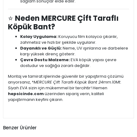
sağlam sonuçlar elde edilir.
⭐
Neden MERCURE Çift Taraflı
Köpük Bant?
Kolay Uygulama:
Koruyucu film kolayca çıkarılır,
zahmetsiz ve hızlı bir şekilde uygulanır.
Dayanıklı ve Güçlü:
Neme, UV ışınlarına ve darbelere
karşı yüksek direnç gösterir.
Çevre Dostu Malzeme:
EVA köpük yapısı çevre
dostudur ve sağlığa zararlı değildir.
Montaj ve tamirat işlerinde güvenilir bir yapıştırma çözümü
arıyorsanız, *
MERCURE Çift Taraflı Köpük Bant 24mm.
10Mt.
Siyah EVA
sizin için mükemmel bir tercihtir! Hemen
hepsicinde.com
üzerinden sipariş verin, kaliteli
yapıştırmanın keyfini çıkarın.
Benzer Ürünler