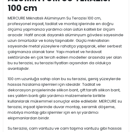
100 cm
MERCURE Mıknatıslı Alüminyum Su Terazisi 100 cm,
profesyonel inşaat, tadilat ve montaj işlerinde en doğru
ölçümü yapmanıza yardımcı olan üstün kaliteli bir ölçüm
aracıdır. Hafif ancak dayanıklı alüminyum gövdesi sayesinde
uzun ömürlüdür ve kolay taşınabilir. Güçlü mıknatısları
sayesinde metal yüzeylere rahatça yapışarak, eller serbest
çalışmanıza olanak tanır. Yapı market ve hırdavat
sektöründe en çok tercih edilen modeller arasında yer alan
bu su terazisi, su terazisi fiyatları açısından da oldukça
avantajlıdır.
100 cm uzunluğa sahip olan bu su terazisi, geniş yüzeylerde
hassas hizalama işlemleri için idealdir. Tadilat ve
dekorasyon projelerinde silikon bant, çift taraflı silikon bant,
ses yalıtım bantı gibi yardımcı malzemelerle birlikte
kullanılarak mükemmel sonuçlar elde edilebilir. MERCURE su
terazisi, inşaat işlerinde duvar montajı, seramik döşeme,
mobilya montajı gibi işlemler için en iyi yardımcı
ekipmanlardan biridir.
Su terazisi, cam vantuzu ve cam taşıma vantuzu gibi hassas