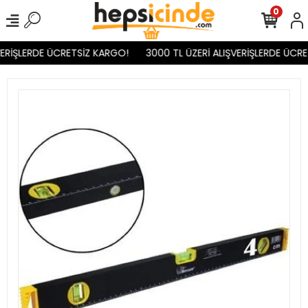
0
ERİŞLERDE ÜCRETSİZ KARGO!
3000 TL ÜZERİ ALIŞVERİŞLERDE ÜCRE