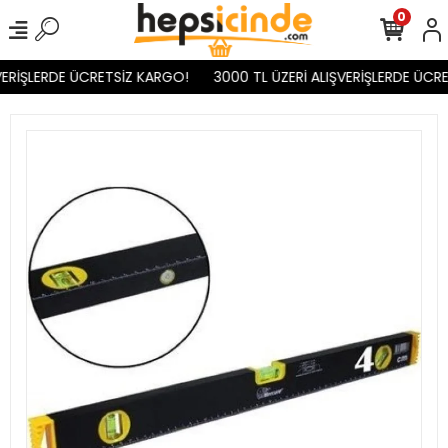
0
ERİŞLERDE ÜCRETSİZ KARGO!
3000 TL ÜZERİ ALIŞVERİŞLERDE ÜCRE