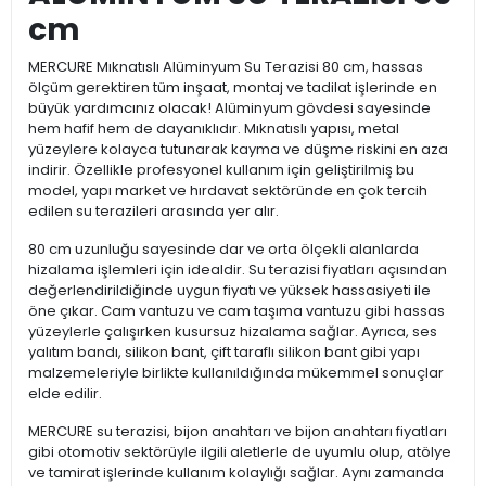
cm
MERCURE Mıknatıslı Alüminyum Su Terazisi 80 cm, hassas
ölçüm gerektiren tüm inşaat, montaj ve tadilat işlerinde en
büyük yardımcınız olacak! Alüminyum gövdesi sayesinde
hem hafif hem de dayanıklıdır. Mıknatıslı yapısı, metal
yüzeylere kolayca tutunarak kayma ve düşme riskini en aza
indirir. Özellikle profesyonel kullanım için geliştirilmiş bu
model, yapı market ve hırdavat sektöründe en çok tercih
edilen su terazileri arasında yer alır.
80 cm uzunluğu sayesinde dar ve orta ölçekli alanlarda
hizalama işlemleri için idealdir. Su terazisi fiyatları açısından
değerlendirildiğinde uygun fiyatı ve yüksek hassasiyeti ile
öne çıkar. Cam vantuzu ve cam taşıma vantuzu gibi hassas
yüzeylerle çalışırken kusursuz hizalama sağlar. Ayrıca, ses
yalıtım bandı, silikon bant, çift taraflı silikon bant gibi yapı
malzemeleriyle birlikte kullanıldığında mükemmel sonuçlar
elde edilir.
MERCURE su terazisi, bijon anahtarı ve bijon anahtarı fiyatları
gibi otomotiv sektörüyle ilgili aletlerle de uyumlu olup, atölye
ve tamirat işlerinde kullanım kolaylığı sağlar. Aynı zamanda