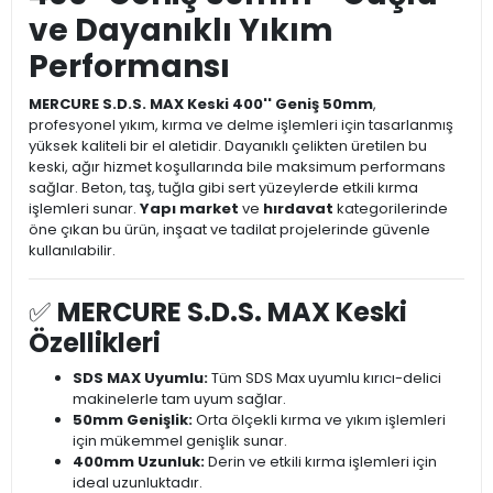
ve Dayanıklı Yıkım
Performansı
MERCURE S.D.S. MAX Keski 400'' Geniş 50mm
,
profesyonel yıkım, kırma ve delme işlemleri için tasarlanmış
yüksek kaliteli bir el aletidir. Dayanıklı çelikten üretilen bu
keski, ağır hizmet koşullarında bile maksimum performans
sağlar. Beton, taş, tuğla gibi sert yüzeylerde etkili kırma
işlemleri sunar.
Yapı market
ve
hırdavat
kategorilerinde
öne çıkan bu ürün, inşaat ve tadilat projelerinde güvenle
kullanılabilir.
✅
MERCURE S.D.S. MAX Keski
Özellikleri
SDS MAX Uyumlu:
Tüm SDS Max uyumlu kırıcı-delici
makinelerle tam uyum sağlar.
50mm Genişlik:
Orta ölçekli kırma ve yıkım işlemleri
için mükemmel genişlik sunar.
400mm Uzunluk:
Derin ve etkili kırma işlemleri için
ideal uzunluktadır.