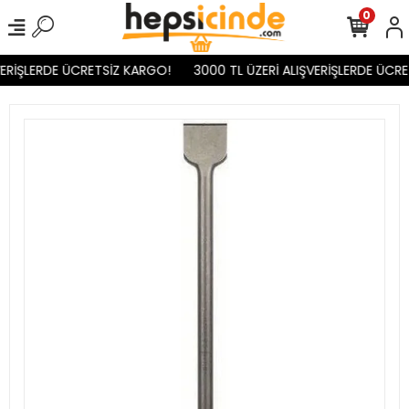
0
ERİŞLERDE ÜCRETSİZ KARGO!
3000 TL ÜZERİ ALIŞVERİŞLERDE ÜCRE