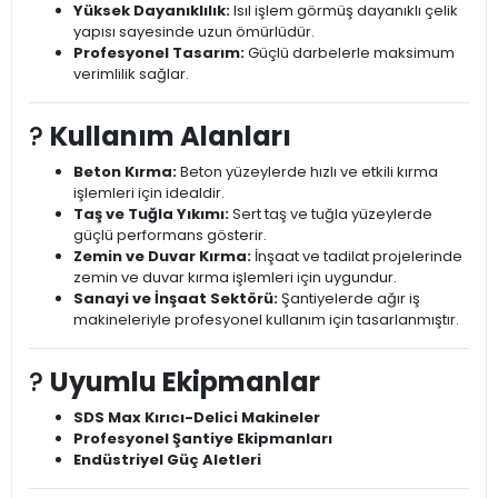
Yüksek Dayanıklılık:
Isıl işlem görmüş dayanıklı çelik
yapısı sayesinde uzun ömürlüdür.
Profesyonel Tasarım:
Güçlü darbelerle maksimum
verimlilik sağlar.
?
Kullanım Alanları
Beton Kırma:
Beton yüzeylerde hızlı ve etkili kırma
işlemleri için idealdir.
Taş ve Tuğla Yıkımı:
Sert taş ve tuğla yüzeylerde
güçlü performans gösterir.
Zemin ve Duvar Kırma:
İnşaat ve tadilat projelerinde
zemin ve duvar kırma işlemleri için uygundur.
Sanayi ve İnşaat Sektörü:
Şantiyelerde ağır iş
makineleriyle profesyonel kullanım için tasarlanmıştır.
?
Uyumlu Ekipmanlar
SDS Max Kırıcı-Delici Makineler
Profesyonel Şantiye Ekipmanları
Endüstriyel Güç Aletleri