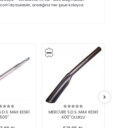
.com'da bulabilir, aradığınız her şeye kolayca
.D.S. MAX KESKİ
MERCURE S.D.S. MAX KESKİ
MERCU
500''
400''OLUKLU