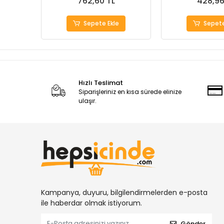
762,60 TL
428,96
Sepete Ekle
Sepete
Hızlı Teslimat
Siparişleriniz en kısa sürede elinize
ulaşır.
Kampanya, duyuru, bilgilendirmelerden e-posta
ile haberdar olmak istiyorum.
Gönder