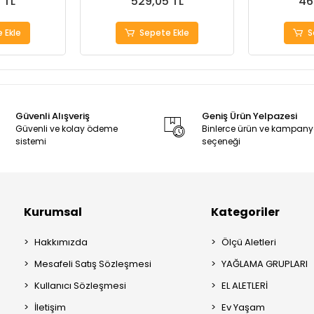
 TL
529,05 TL
46
 Ekle
Sepete Ekle
S
Güvenli Alışveriş
Geniş Ürün Yelpazesi
Güvenli ve kolay ödeme
Binlerce ürün ve kampan
sistemi
seçeneği
Kurumsal
Kategoriler
Hakkımızda
Ölçü Aletleri
Mesafeli Satış Sözleşmesi
YAĞLAMA GRUPLARI
Kullanıcı Sözleşmesi
EL ALETLERİ
İletişim
Ev Yaşam