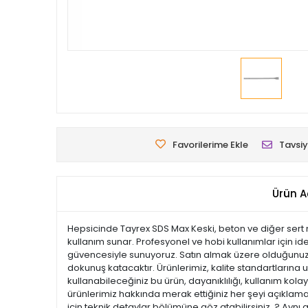
Favorilerime Ekle
Tavsiy
Ürün A
Hepsicinde Tayrex SDS Max Keski, beton ve diğer sert m
kullanım sunar. Profesyonel ve hobi kullanımlar için ide
güvencesiyle sunuyoruz. Satın almak üzere olduğunuz bu
dokunuş katacaktır. Ürünlerimiz, kalite standartlarına uy
kullanabileceğiniz bu ürün, dayanıklılığı, kullanım ko
ürünlerimiz hakkında merak ettiğiniz her şeyi açıklamal
için teknik detaylar bölümüne göz atabilirsiniz. ? Aynı