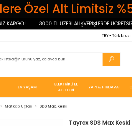
ere Özel Alt Limitsiz %
KARGO!
3000 TL ÜZERİ ALIŞVERİŞLERDE ÜCRETSİZ K
TRY - Türk Lirası
ELEKTRİKLİ EL
EV YAŞAM
YAPI & HIRDAVAT
O
ALETLERİ
Matkap Uçları
SDS Max. Keski
Tayrex SDS Max Keski