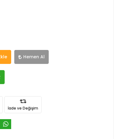
Ekle
Hemen Al
R
İade ve Değişim