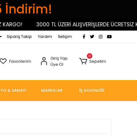
5 İndirim!
ARGO!
3000 TL ÜZERİ ALIŞVERİŞLERDE ÜCRETSİZ KAR
Sipariş Takip
Yardım
İletişim
0
Giriş Yap
Favorilerim
Sepetim
Üye Ol
TO & SANAYİ
MARKALAR
İŞ GÜVENLİĞİ