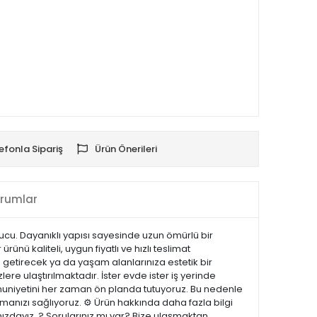
efonla Sipariş
Ürün Önerileri
rumlar
ucu. Dayanıklı yapısı sayesinde uzun ömürlü bir
nü kaliteli, uygun fiyatlı ve hızlı teslimat
 getirecek ya da yaşam alanlarınıza estetik bir
lere ulaştırılmaktadır. İster evde ister iş yerinde
emnuniyetini her zaman ön planda tutuyoruz. Bu nedenle
manızı sağlıyoruz. ⚙️ Ürün hakkında daha fazla bilgi
nızdayız. ? Sorularınız mı var? Bize ulaşmaktan