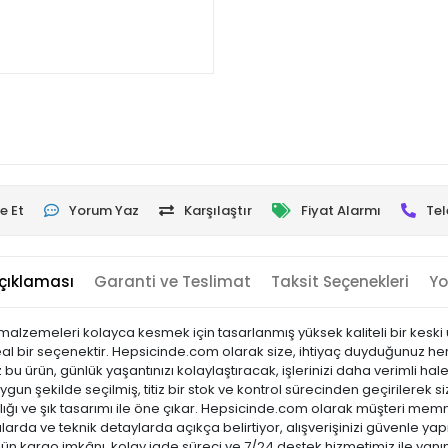
e Et
Yorum Yaz
Karşılaştır
Fiyat Alarmı
Tel
çıklaması
Garanti ve Teslimat
Taksit Seçenekleri
Yo
alzemeleri kolayca kesmek için tasarlanmış yüksek kaliteli bir keski 
al bir seçenektir. Hepsicinde.com olarak size, ihtiyaç duyduğunuz her ürü
 ürün, günlük yaşantınızı kolaylaştıracak, işlerinizi daha verimli hale
gun şekilde seçilmiş, titiz bir stok ve kontrol sürecinden geçirilerek siz
laylığı ve şık tasarımı ile öne çıkar. Hepsicinde.com olarak müşteri m
arda ve teknik detaylarda açıkça belirtiyor, alışverişinizi güvenle yap
 gün kargo imkânı, kolay iade süreci ve 7/24 destek hizmetimiz ile yanı