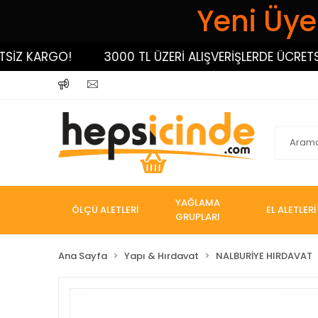
Yeni Üyel
Z KARGO!
3000 TL ÜZERİ ALIŞVERİŞLERDE ÜCRETSİZ 
YAĞLAMA
ÖLÇÜ ALETLERİ
EL ALETLERİ
GRUPLARI
Ana Sayfa
Yapı & Hırdavat
NALBURİYE HIRDAVAT