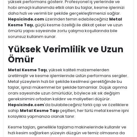
yüksek performans gösterir. Profesyonel iş yerlerinde ve
hobi amaçlı kullanımda etkili olan bu taşlar, kesme işlerinizi
daha hızlı ve verimli bir şekilde gerçekleştirmenizi sağlar.
Hepsicinde.com
üzerinden temin edebileceğiniz
Metal
Kesme Taşı
, güçlü kesme özelliği ile dikkat çeker ve uzun
ömürlü yapısı sayesinde zorlu çalışma koşullarında bile
sorunsuz kullanım sunar.
Yüksek Verimlilik ve Uzun
Ömür
Metal Kesme Taşı
, yüksek kaliteli malzemelerden
üretilmiştir ve kesme işlemlerinde üstün performans sergiler.
Metal yüzeylerin hızlı bir şekilde kesilmesi gerektiğinde bu
taşlar, işinizi mükemmel bir şekilde tamamlar. Düşük aşınma
oranı sayesinde uzun ömürlüdür, böylece sık sık değişim
gereksinimini ortadan kaldırır ve maliyetleri düşürür.
Hepsicinde.com
'da bulabileceğiniz farklı çap ve özelliklere
sahip
Metal Kesme Taşı
çeşitleri, her türlü metal kesme işini
kolaylıkla yapmanıza olanak tanır.
Kesme taşları, genellikle taşlama makinelerinde kullanılır ve
hızlı kesim sağlarken yüzeyin düzgün ve temiz olmasına da