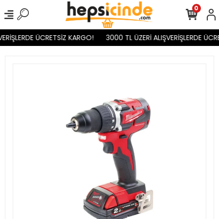
0
VERİŞLERDE ÜCRETSİZ KARGO!
3000 TL ÜZERİ ALIŞVERİŞLERDE ÜCR