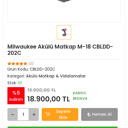
Milwaukee Akülü Matkap M-18 CBLDD-
202C
(2)
Ürün Kodu:
CBLDD-202C
Kategori:
Akülü Matkap & Vidalamalar
Stok:
10
19.900,00 TL
%5
KARGO
18.900,00 TL
BEDAVA
indirim
Sepete
Hemen Al
Ekle