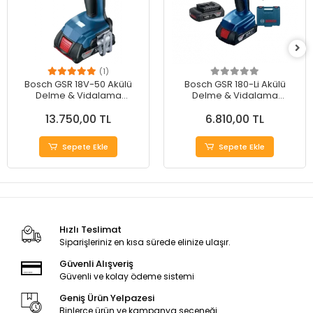
(1)
Bosch GSR 18V-50 Akülü
Bosch GSR 180-Li Akülü
Delme & Vidalama
Delme & Vidalama
Makinesi - Güçlü
Makinesi
13.750,00 TL
6.810,00 TL
Performans
Sepete Ekle
Sepete Ekle
Hızlı Teslimat
Siparişleriniz en kısa sürede elinize ulaşır.
Güvenli Alışveriş
Güvenli ve kolay ödeme sistemi
Geniş Ürün Yelpazesi
Binlerce ürün ve kampanya seçeneği