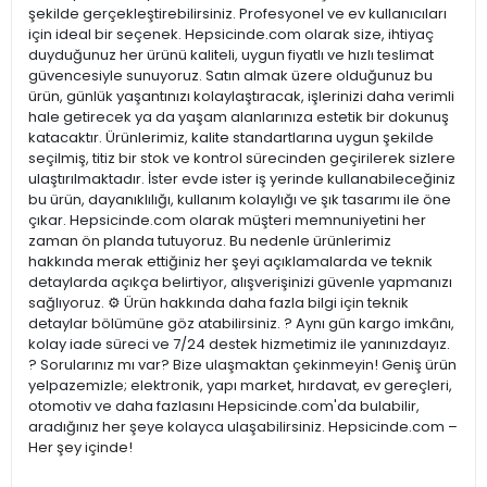
şekilde gerçekleştirebilirsiniz. Profesyonel ve ev kullanıcıları
için ideal bir seçenek. Hepsicinde.com olarak size, ihtiyaç
duyduğunuz her ürünü kaliteli, uygun fiyatlı ve hızlı teslimat
güvencesiyle sunuyoruz. Satın almak üzere olduğunuz bu
ürün, günlük yaşantınızı kolaylaştıracak, işlerinizi daha verimli
hale getirecek ya da yaşam alanlarınıza estetik bir dokunuş
katacaktır. Ürünlerimiz, kalite standartlarına uygun şekilde
seçilmiş, titiz bir stok ve kontrol sürecinden geçirilerek sizlere
ulaştırılmaktadır. İster evde ister iş yerinde kullanabileceğiniz
bu ürün, dayanıklılığı, kullanım kolaylığı ve şık tasarımı ile öne
çıkar. Hepsicinde.com olarak müşteri memnuniyetini her
zaman ön planda tutuyoruz. Bu nedenle ürünlerimiz
hakkında merak ettiğiniz her şeyi açıklamalarda ve teknik
detaylarda açıkça belirtiyor, alışverişinizi güvenle yapmanızı
sağlıyoruz. ⚙️ Ürün hakkında daha fazla bilgi için teknik
detaylar bölümüne göz atabilirsiniz. ? Aynı gün kargo imkânı,
kolay iade süreci ve 7/24 destek hizmetimiz ile yanınızdayız.
? Sorularınız mı var? Bize ulaşmaktan çekinmeyin! Geniş ürün
yelpazemizle; elektronik, yapı market, hırdavat, ev gereçleri,
otomotiv ve daha fazlasını Hepsicinde.com'da bulabilir,
aradığınız her şeye kolayca ulaşabilirsiniz. Hepsicinde.com –
Her şey içinde!