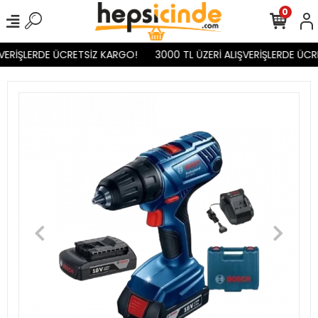
0
VERİŞLERDE ÜCRETSİZ KARGO!
3000 TL ÜZERİ ALIŞVERİŞLERDE ÜCR