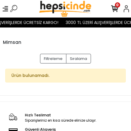
0
IŞVERİŞLERDE ÜCRETSİZ KARGO!
3000 TL ÜZERİ ALIŞVERİŞLERDE ÜC
Mimsan
Filtreleme
Sıralama
Ürün bulunamadı.
Hızlı Teslimat
Siparişleriniz en kısa sürede elinize ulaşır.
Güvenli Alışveriş