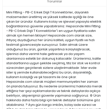
Yorumlar
Mini Fitting - PB-C Erkek Dişli T Konnektörler, dayanıklı
malzemeden üretilmiş ve yüksek kalitede işçiliği ile öne
çıkan bir üründür. Kullanımı kolay ve işlevsel yapısıyla elektrik
bağlantılarınızı güvenle yapabilirsiniz. Hepsicinde Mini Fitting
- PB-C Erkek Dişli T Konnektörler'i en uygun fiyatlarla satın
almak için hemen tıklayın! Hepsicinde.com olarak size,
ihtiyaç duyduğunuz her ürünü kaliteli, uygun fiyatlı ve hızlı
teslimat güvencesiyle sunuyoruz. Satın almak üzere
olduğunuz bu ürün, günlük yaşantınızı kolaylaştıracak,
işlerinizi daha verimli hale getirecek ya da yaşam
alanlarınıza estetik bir dokunuş katacaktır. Ürünlerimiz, kalite
standartlarına uygun şekilde seçilmiş, titiz bir stok ve kontrol
sürecinden geçirilerek sizlere ulaştırılmaktadır. İster evde
ister iş yerinde kullanabileceğiniz bu ürün, dayanıklılığı,
kullanım kolaylığı ve şık tasarımı ile öne çıkar.
Hepsicinde.com olarak müşteri memnuniyetini her zaman
ön planda tutuyoruz. Bu nedenle ürünlerimiz hakkında merak
ettiğiniz her şeyi açıklamalarda ve teknik detaylarda açıkça
belirtiyor, alışverişinizi güvenle yapmanızı sağlıyoruz. ⚙️ Ürün
hakkında daha fazla bilgi için teknik detaylar bölümüne göz
atabilirsiniz. ? Aynı gün kargo imkânı, kolay iade süreci ve