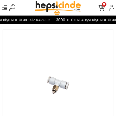
0
VERİŞLERDE ÜCRETSİZ KARGO!
3000 TL ÜZERİ ALIŞVERİŞLERDE ÜCR