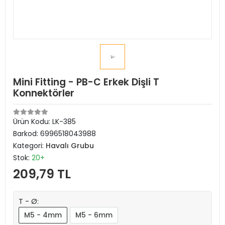
Mini Fitting - PB-C Erkek Dişli T
Konnektörler
Ürün Kodu:
LK-385
Barkod:
6996518043988
Kategori:
Havalı Grubu
Stok:
20+
209,79 TL
T - Ø:
M5 - 4mm
M5 - 6mm