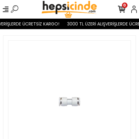
0
VERİŞLERDE ÜCRETSİZ KARGO!
3000 TL ÜZERİ ALIŞVERİŞLERDE ÜCR