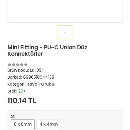
Mini Fitting - PU-C Union Düz
Konnektörler
Ürün Kodu:
LK-391
Barkod:
6996518044138
Kategori:
Havalı Grubu
Stok:
20+
110,14 TL
Ø:
6 x 6mm
4 x 4mm