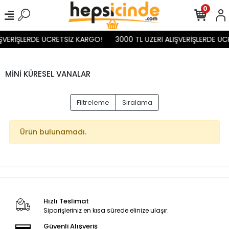
0
IŞVERİŞLERDE ÜCRETSİZ KARGO!
3000 TL ÜZERİ ALIŞVERİŞLERDE ÜC
MİNİ KÜRESEL VANALAR
Filtreleme
Sıralama
Ürün bulunamadı.
Hızlı Teslimat
Siparişleriniz en kısa sürede elinize ulaşır.
Güvenli Alışveriş