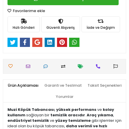
Favorilerime ekle
Hızlı Gönderi
Güvenli Alışveriş
İade ve Değişim
Ürün Açıklaması
Garanti ve Teslimat
Taksit Seçenekleri
Yorumlar
Muzi Köpük Tabancası
,
yüksek performans
ve
kolay
kullanım
sağlayan bir
temizlik aracıdır
.
Araç yıkama
,
endüstriyel temizlik
ve
yüzey temizleme
gibi işlemler için
ideal olan bu köpük tabancası,
daha verimli ve hızlı