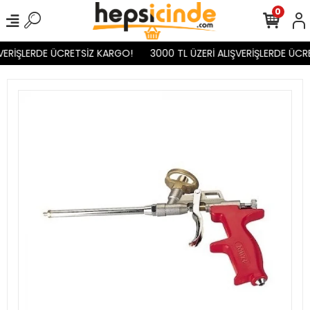
0
VERİŞLERDE ÜCRETSİZ KARGO!
3000 TL ÜZERİ ALIŞVERİŞLERDE ÜCR