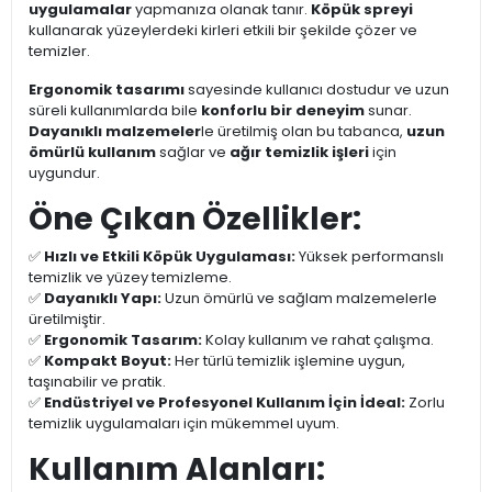
uygulamalar
yapmanıza olanak tanır.
Köpük spreyi
kullanarak yüzeylerdeki kirleri etkili bir şekilde çözer ve
temizler.
Ergonomik tasarımı
sayesinde kullanıcı dostudur ve uzun
süreli kullanımlarda bile
konforlu bir deneyim
sunar.
Dayanıklı malzemeler
le üretilmiş olan bu tabanca,
uzun
ömürlü kullanım
sağlar ve
ağır temizlik işleri
için
uygundur.
Öne Çıkan Özellikler:
✅
Hızlı ve Etkili Köpük Uygulaması:
Yüksek performanslı
temizlik ve yüzey temizleme.
✅
Dayanıklı Yapı:
Uzun ömürlü ve sağlam malzemelerle
üretilmiştir.
✅
Ergonomik Tasarım:
Kolay kullanım ve rahat çalışma.
✅
Kompakt Boyut:
Her türlü temizlik işlemine uygun,
taşınabilir ve pratik.
✅
Endüstriyel ve Profesyonel Kullanım İçin İdeal:
Zorlu
temizlik uygulamaları için mükemmel uyum.
Kullanım Alanları: