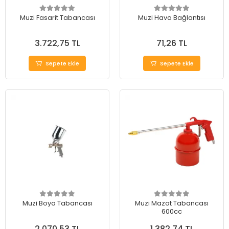
Muzi Fasarit Tabancası
Muzi Hava Bağlantısı
3.722,75 TL
71,26 TL
Sepete Ekle
Sepete Ekle
Muzi Boya Tabancası
Muzi Mazot Tabancası
600cc
2.070,53 TL
1.382,74 TL