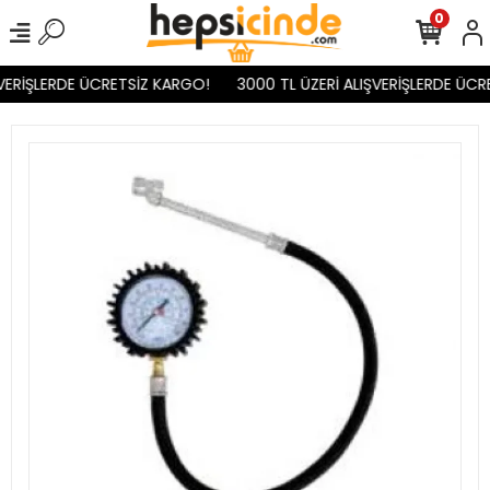
0
VERİŞLERDE ÜCRETSİZ KARGO!
3000 TL ÜZERİ ALIŞVERİŞLERDE ÜCR