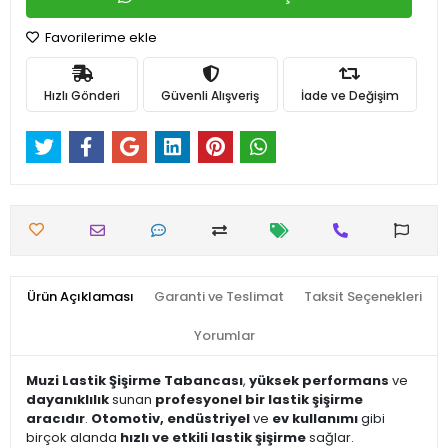
Favorilerime ekle
Hızlı Gönderi
Güvenli Alışveriş
İade ve Değişim
Ürün Açıklaması
Garanti ve Teslimat
Taksit Seçenekleri
Yorumlar
Muzi Lastik Şişirme Tabancası
,
yüksek performans
ve
dayanıklılık
sunan
profesyonel bir lastik şişirme
aracıdır
.
Otomotiv, endüstriyel
ve
ev kullanımı
gibi
birçok alanda
hızlı ve etkili lastik şişirme
sağlar.