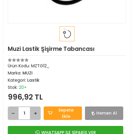
Muzi Lastik Şişirme Tabancası
Ürün Kodu:
MZTG12_
Marka:
MUZI
Kategori:
Lastik
Stok:
20+
996,92 TL
Sepete
Hemen Al
Ekle
WHATSAPP İLE SİPARİŞ VER