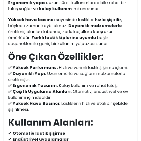
Ergonomik yapısı
, uzun süreli kullanımlarda bile rahat bir
tutuş sağlar ve
kolay kullanım
imkanı sunar.
Yüksek hava basıncı
sayesinde lastikler
hızla şişirilir
,
böylece zaman kaybı olmaz.
Dayanıklı malzemelerle
üretilmiş olan bu tabanca, zorlu koşullara karşı uzun
ömürlüdür.
Farklı lastik tiplerine uyumlu
başlık
seçenekleri ile geniş bir kullanım yelpazesi sunar.
Öne Çıkan Özellikler:
✅
Yüksek Performans:
Hızlı ve verimli lastik şişirme işlemi.
✅
Dayanıklı Yapı:
Uzun ömürlü ve sağlam malzemelerle
üretilmiştir.
✅
Ergonomik Tasarım:
Kolay kullanım ve rahat tutuş.
✅
Çeşitli Uygulama Alanları:
Otomotiv, endüstriyel ve ev
kullanımı için idealdir.
✅
Yüksek Hava Basıncı:
Lastiklerin hızlı ve etkili bir şekilde
şişirilmesi.
Kullanım Alanları:
✔
Otomotiv lastik şişirme
✔
Endüstriyel uygulamalar