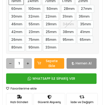
19mm
24mm
70mm
17mm
21mm
60mm
100mm
50mm
28mm
27mm
30mm
32mm
22mm
31mm
36mm
46mm
55mm
29mm
34mm
35mm
42mm
23mm
25mm
38mm
41mm
26mm
75mm
85mm
95mm
65mm
80mm
90mm
33mm
Sepete
Hemen Al
Ekle
WHATSAPP İLE SİPARİŞ VER
Favorilerime ekle
Hızlı Gönderi
Güvenli Alışveriş
İade ve Değişim