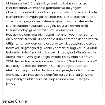
olduğunuz bu ürün, günlük yaşantınızı kolaylaştıracak,
işlerinizi daha verimli hale getirecek ya da yaşam
alanlarınıza estetik bir dokunuş katacaktır. Ürünlerimiz, kalite
standartlarına uygun şekilde seçilmiş, titiz bir stok ve kontrol
sürecinden geçirilerek sizlere ulaştırılmaktadır. İster evde
ister iş yerinde kullanabileceğiniz bu ürün, dayanıklılığı,
kullanım kolaylığı ve şık tasarımı ile öne çıkar.
Hepsicinde.com olarak müşteri memnuniyetini her zaman
ön planda tutuyoruz. Bu nedenle ürünlerimiz hakkında merak
ettiğiniz her şeyi açıklamalarda ve teknik detaylarda açıkça
belirtiyor, alışverişinizi güvenle yapmanızı sağlıyoruz. ⚙️ Ürün
hakkında daha fazla bilgi için teknik detaylar bölümüne göz
atabilirsiniz. ? Aynı gün kargo imkânı, kolay iade süreci ve
7/24 destek hizmetimiz ile yanınızdayız. ? Sorularınız mı var?
Bize ulaşmaktan çekinmeyin! Geniş ürün yelpazemizle;
elektronik, yapı market, hırdavat, ev gereçleri, otomotiv ve
daha fazlasını Hepsicinde.com'da bulabilir, aradığınız her
şeye kolayca ulaşabilirsiniz. Hepsicinde.com – Her şey
içinde!
Benzer Ürünler