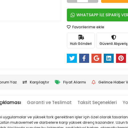
WHATSAPP İLE SİPARİŞ VE
Favorilerime ekle
Hızlı Gönderi
Güvenli Alışveriş
orum Yaz
Karşılaştır
Fiyat Alarmı
Gelince Haber V
çıklaması
Garanti ve Teslimat
Taksit Seçenekleri
Yo
pi uygulamalar ve yüksek tork gerektiren işler için özel olarak tasarla
üstün mukavemet ve darbelere karşı yüksek direnç kazandırır. Uzun tas
etrik ölçülerde sunulan bu lokmalar, endüstriyel bakım, otomotiv tamiri