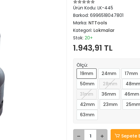
Ürün Kodu:
LK-445
Barkod:
6996518047801
Marka:
NTTools
Kategori:
Lokmalar
Stok:
20+
1.943,91 TL
Ölçü:
19mm
24mm
17mm
50mm
28mm
48m
31mm
36mm
46mm
42mm
23mm
25m
63mm
Sepete 