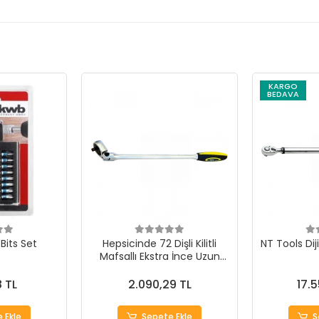
KARGO
BEDAVA
Bits Set
Hepsicinde 72 Dişli Kilitli
NT Tools Dij
Mafsallı Ekstra İnce Uzun
Cırcır Kollar
8 TL
2.090,29 TL
17.
 Ekle
Sepete Ekle
S