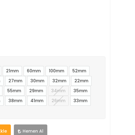
21mm
60mm
100mm
52mm
m
27mm
30mm
32mm
22mm
55mm
29mm
34mm
35mm
m
38mm
41mm
26mm
33mm
Ekle
Hemen Al