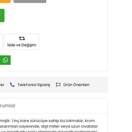
R
İade ve Değişim
er
Telefonla Sipariş
Ürün Önerileri
rumlar
nmıştır. 1 inç kare sürücüye sahip bu lokmalar, krom
arımları sayesinde, dişli miller veya uzun cıvatalar
 ve inşaat gibi zorlu alanlarda güvenilir performans