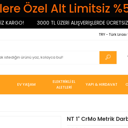
ere Özel Alt Limitsiz %
ARGO!
3000 TL ÜZERİ ALIŞVERİŞLERDE ÜCRETSİZ KA
TRY - Türk Lirası
ELEKTRİKLİ EL
EV YAŞAM
YAPI & HIRDAVAT
O
ALETLERİ
NT 1" CrMo Metrik Dar