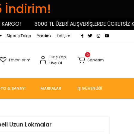
5 İndirim!
RGO!
3000 TL ÜZERİ ALIŞVERİŞLERDE ÜCRETSİZ KARG
Sipariş Takip
Yardım
İletişim
0
Giriş Yap
Favorilerim
Sepetim
Üye Ol
TO & SANAYİ
MARKALAR
İŞ GÜVENLİĞİ
beli Uzun Lokmalar