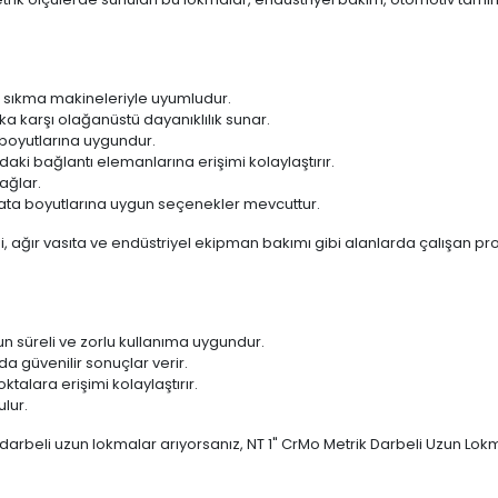
 sıkma makineleriyle uyumludur.
 karşı olağanüstü dayanıklılık sunar.
boyutlarına uygundur.
daki bağlantı elemanlarına erişimi kolaylaştırır.
ağlar.
vata boyutlarına uygun seçenekler mevcuttur.
i, ağır vasıta ve endüstriyel ekipman bakımı gibi alanlarda çalışan pr
n süreli ve zorlu kullanıma uygundur.
a güvenilir sonuçlar verir.
talara erişimi kolaylaştırır.
lur.
ı darbeli uzun lokmalar arıyorsanız, NT 1" CrMo Metrik Darbeli Uzun Lokm