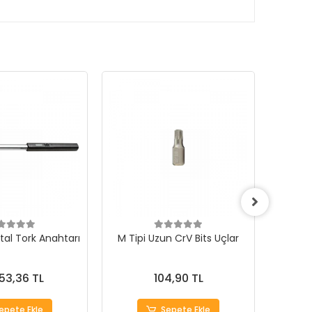
ital Tork Anahtarı
M Tipi Uzun CrV Bits Uçlar
Hepsi
553,36 TL
104,90 TL
epete Ekle
Sepete Ekle