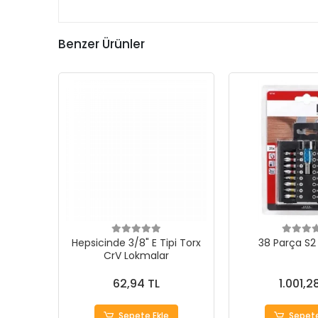
Benzer Ürünler
Hepsicinde 3/8" E Tipi Torx
38 Parça S2 
CrV Lokmalar
62,94 TL
1.001,2
Sepete Ekle
Sepete