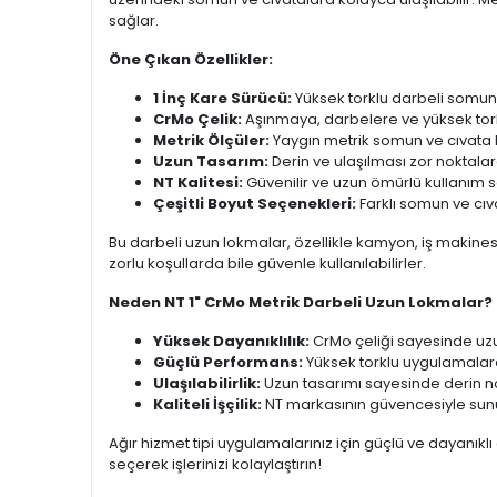
sağlar.
Öne Çıkan Özellikler:
1 İnç Kare Sürücü:
Yüksek torklu darbeli somun
CrMo Çelik:
Aşınmaya, darbelere ve yüksek torka
Metrik Ölçüler:
Yaygın metrik somun ve cıvata 
Uzun Tasarım:
Derin ve ulaşılması zor noktalar
NT Kalitesi:
Güvenilir ve uzun ömürlü kullanım s
Çeşitli Boyut Seçenekleri:
Farklı somun ve cı
Bu darbeli uzun lokmalar, özellikle kamyon, iş makines
zorlu koşullarda bile güvenle kullanılabilirler.
Neden NT 1" CrMo Metrik Darbeli Uzun Lokmalar?
Yüksek Dayanıklılık:
CrMo çeliği sayesinde uzu
Güçlü Performans:
Yüksek torklu uygulamalard
Ulaşılabilirlik:
Uzun tasarımı sayesinde derin nok
Kaliteli İşçilik:
NT markasının güvencesiyle sunu
Ağır hizmet tipi uygulamalarınız için güçlü ve dayanıkl
seçerek işlerinizi kolaylaştırın!