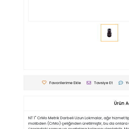
Favorilerime Ekle
Tavsiye Et
Y
Ürün A
NT 1" CrMo Metrik Darbeli Uzun Lokmalar, ağır hizmet ti
molibden (CrMo) çeliğinden üretilmiştir, bu da onlara 
üzerindeki somun ve cıvatalara kolayca ulaşılabilir. M