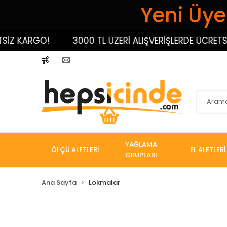
Yeni Üyel
 KARGO!
3000 TL ÜZERİ ALIŞVERİŞLERDE ÜCRETSİZ K
YAĞLAMA
ÖLÇÜ ALETLERİ
EL ALETLERİ
GRUPLARI
Ana Sayfa
Lokmalar