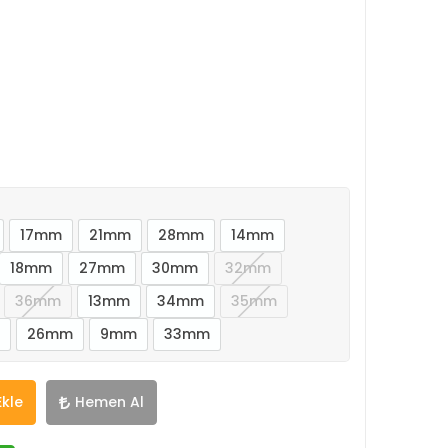
17mm
21mm
28mm
14mm
18mm
27mm
30mm
32mm
36mm
13mm
34mm
35mm
26mm
9mm
33mm
Ekle
Hemen Al