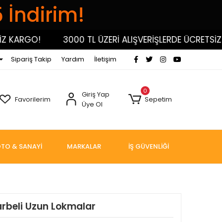
5 İndirim!
KARGO!
3000 TL ÜZERİ ALIŞVERİŞLERDE ÜCRETSİZ KA
Sipariş Takip
Yardım
İletişim
0
Giriş Yap
Favorilerim
Sepetim
Üye Ol
TO & SANAYİ
MARKALAR
İŞ GÜVENLİĞİ
arbeli Uzun Lokmalar