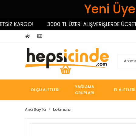
Yeni Üyel
İZ KARGO!
3000 TL ÜZERİ ALIŞVERİŞLERDE ÜCRETSİZ
YAĞLAMA
ÖLÇÜ ALETLERİ
EL ALETLERİ
GRUPLARI
Ana Sayfa
Lokmalar