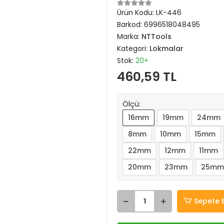
Ürün Kodu:
LK-446
Barkod:
6996518048495
Marka:
NTTools
Kategori:
Lokmalar
Stok:
20+
460,59 TL
Ölçü:
16mm
19mm
24mm
8mm
10mm
15mm
22mm
12mm
11mm
20mm
23mm
25mm
Sepete 