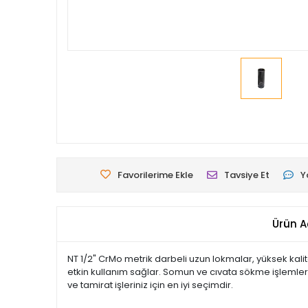
Favorilerime Ekle
Tavsiye Et
Y
Ürün A
NT 1/2" CrMo metrik darbeli uzun lokmalar, yüksek kalite
etkin kullanım sağlar. Somun ve cıvata sökme işlemler
ve tamirat işleriniz için en iyi seçimdir.