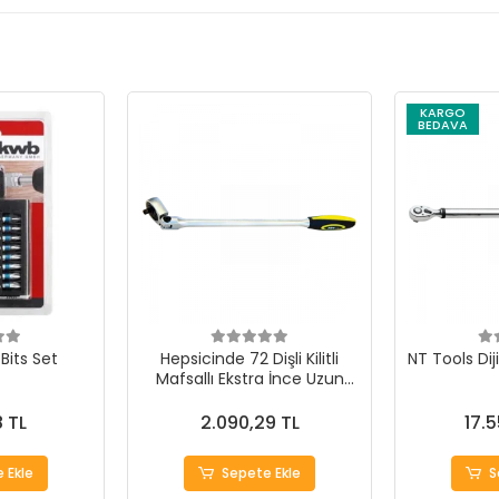
KARGO
BEDAVA
Bits Set
Hepsicinde 72 Dişli Kilitli
NT Tools Dij
Mafsallı Ekstra İnce Uzun
Cırcır Kollar
8 TL
2.090,29 TL
17.
 Ekle
Sepete Ekle
S