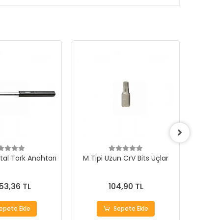
ital Tork Anahtarı
M Tipi Uzun CrV Bits Uçlar
Hepsi
553,36 TL
104,90 TL
epete Ekle
Sepete Ekle