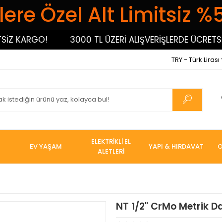
ere Özel Alt Limitsiz %
 KARGO!
3000 TL ÜZERİ ALIŞVERİŞLERDE ÜCRETSİZ 
TRY - Türk Lirası
ELEKTRİKLİ EL
EV YAŞAM
YAPI & HIRDAVAT
O
ALETLERİ
NT 1/2" CrMo Metrik D