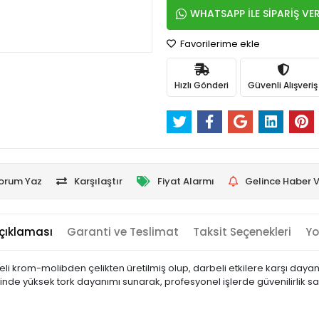
WHATSAPP İLE SİPARİŞ VE
Favorilerime ekle
Hızlı Gönderi
Güvenli Alışveriş
orum Yaz
Karşılaştır
Fiyat Alarmı
Gelince Haber V
çıklaması
Garanti ve Teslimat
Taksit Seçenekleri
Yo
li krom-molibden çelikten üretilmiş olup, darbeli etkilere karşı dayanıkl
inde yüksek tork dayanımı sunarak, profesyonel işlerde güvenilirlik 