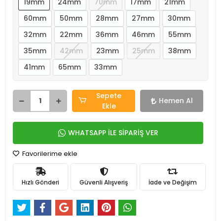
19mm
24mm
70mm
17mm
21mm
60mm
50mm
28mm
27mm
30mm
32mm
22mm
36mm
46mm
55mm
35mm
42mm
23mm
25mm
38mm
41mm
65mm
33mm
Sepete
Hemen Al
Ekle
WHATSAPP İLE SİPARİŞ VER
Favorilerime ekle
Hızlı Gönderi
Güvenli Alışveriş
İade ve Değişim