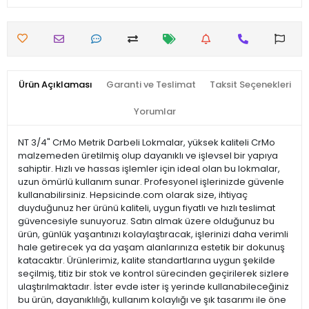
Ürün Açıklaması
Garanti ve Teslimat
Taksit Seçenekleri
Yorumlar
NT 3/4" CrMo Metrik Darbeli Lokmalar, yüksek kaliteli CrMo
malzemeden üretilmiş olup dayanıklı ve işlevsel bir yapıya
sahiptir. Hızlı ve hassas işlemler için ideal olan bu lokmalar,
uzun ömürlü kullanım sunar. Profesyonel işlerinizde güvenle
kullanabilirsiniz. Hepsicinde.com olarak size, ihtiyaç
duyduğunuz her ürünü kaliteli, uygun fiyatlı ve hızlı teslimat
güvencesiyle sunuyoruz. Satın almak üzere olduğunuz bu
ürün, günlük yaşantınızı kolaylaştıracak, işlerinizi daha verimli
hale getirecek ya da yaşam alanlarınıza estetik bir dokunuş
katacaktır. Ürünlerimiz, kalite standartlarına uygun şekilde
seçilmiş, titiz bir stok ve kontrol sürecinden geçirilerek sizlere
ulaştırılmaktadır. İster evde ister iş yerinde kullanabileceğiniz
bu ürün, dayanıklılığı, kullanım kolaylığı ve şık tasarımı ile öne