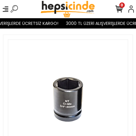
0
VERİŞLERDE ÜCRETSİZ KARGO!
3000 TL ÜZERİ ALIŞVERİŞLERDE ÜCR