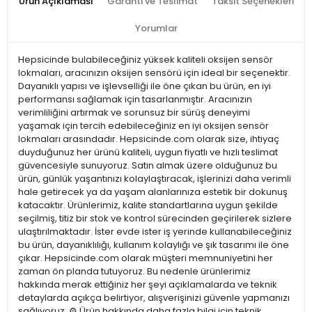
Ürün Açıklaması
Garanti ve Teslimat
Taksit Seçenekleri
Yorumlar
Hepsicinde bulabileceğiniz yüksek kaliteli oksijen sensör
lokmaları, aracınızın oksijen sensörü için ideal bir seçenektir.
Dayanıklı yapısı ve işlevselliği ile öne çıkan bu ürün, en iyi
performansı sağlamak için tasarlanmıştır. Aracınızın
verimliliğini artırmak ve sorunsuz bir sürüş deneyimi
yaşamak için tercih edebileceğiniz en iyi oksijen sensör
lokmaları arasındadır. Hepsicinde.com olarak size, ihtiyaç
duyduğunuz her ürünü kaliteli, uygun fiyatlı ve hızlı teslimat
güvencesiyle sunuyoruz. Satın almak üzere olduğunuz bu
ürün, günlük yaşantınızı kolaylaştıracak, işlerinizi daha verimli
hale getirecek ya da yaşam alanlarınıza estetik bir dokunuş
katacaktır. Ürünlerimiz, kalite standartlarına uygun şekilde
seçilmiş, titiz bir stok ve kontrol sürecinden geçirilerek sizlere
ulaştırılmaktadır. İster evde ister iş yerinde kullanabileceğiniz
bu ürün, dayanıklılığı, kullanım kolaylığı ve şık tasarımı ile öne
çıkar. Hepsicinde.com olarak müşteri memnuniyetini her
zaman ön planda tutuyoruz. Bu nedenle ürünlerimiz
hakkında merak ettiğiniz her şeyi açıklamalarda ve teknik
detaylarda açıkça belirtiyor, alışverişinizi güvenle yapmanızı
sağlıyoruz. ⚙️ Ürün hakkında daha fazla bilgi için teknik