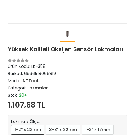
Yüksek Kaliteli Oksijen Sensör Lokmaları
Ürün Kodu:
LK-358
Barkod:
6996518066819
Marka:
NTTools
Kategori:
Lokmalar
Stok:
20+
1.107,68 TL
Lokma x Ölçü:
1-2" x 22mm
3-8" x 22mm
1-2" x 17mm