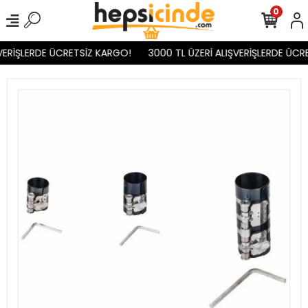
0
VERİŞLERDE ÜCRETSİZ KARGO!
3000 TL ÜZERİ ALIŞVERİŞLERDE ÜCR