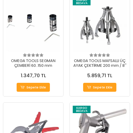
KARGO
BEDAVA
OMEGA TOOLS SEGMAN
OMEGA TOOLS MAFSALLI ÜÇ
ÇEMBERİ 60..150 mm
AYAK ÇEKTİRME 200 mm / 8''
1.347,70 TL
5.859,71 TL
Sepete Ekle
Sepete Ekle
KARGO
BEDAVA