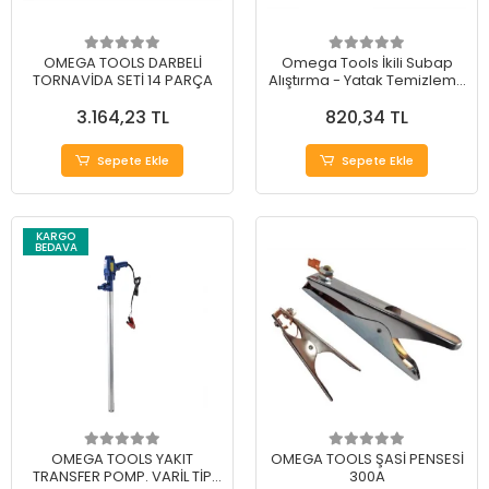
OMEGA TOOLS DARBELİ
Omega Tools İkili Subap
TORNAVİDA SETİ 14 PARÇA
Alıştırma - Yatak Temizleme
Aparatı
3.164,23 TL
820,34 TL
Sepete Ekle
Sepete Ekle
KARGO
BEDAVA
OMEGA TOOLS YAKIT
OMEGA TOOLS ŞASİ PENSESİ
TRANSFER POMP. VARİL TİP
300A