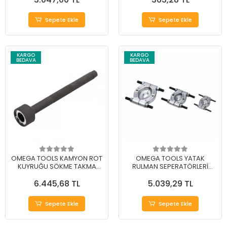
Sepete Ekle
Sepete Ekle
KARGO
KARGO
BEDAVA
BEDAVA
OMEGA TOOLS KAMYON ROT
OMEGA TOOLS YATAK
KUYRUĞU SÖKME TAKMA
RULMAN SEPERATÖRLERİ
APARATI 28-35 mm
75...105 mm
6.445,68 TL
5.039,29 TL
Sepete Ekle
Sepete Ekle