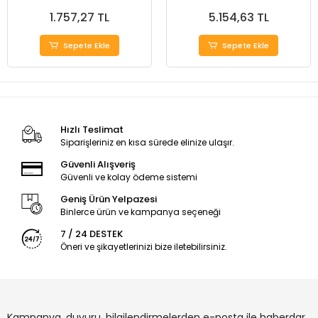
300*22 mm
3 PARÇA
1.757,27 TL
5.154,63 TL
Sepete Ekle
Sepete Ekle
Hızlı Teslimat
Siparişleriniz en kısa sürede elinize ulaşır.
Güvenli Alışveriş
Güvenli ve kolay ödeme sistemi
Geniş Ürün Yelpazesi
Binlerce ürün ve kampanya seçeneği
7 / 24 DESTEK
Öneri ve şikayetlerinizi bize iletebilirsiniz.
Kampanya, duyuru, bilgilendirmelerden e-posta ile haberdar