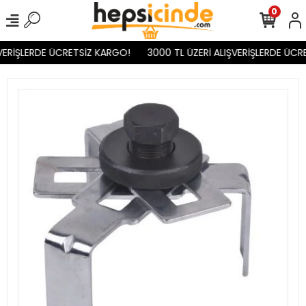
0
VERİŞLERDE ÜCRETSİZ KARGO!
3000 TL ÜZERİ ALIŞVERİŞLERDE ÜCR