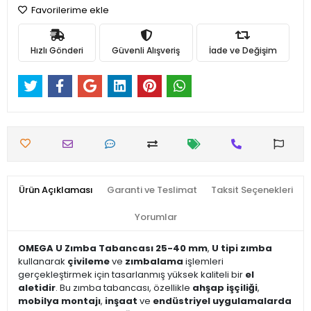
Favorilerime ekle
Hızlı Gönderi
Güvenli Alışveriş
İade ve Değişim
Ürün Açıklaması
Garanti ve Teslimat
Taksit Seçenekleri
Yorumlar
OMEGA U Zımba Tabancası 25-40 mm
,
U tipi zımba
kullanarak
çivileme
ve
zımbalama
işlemleri
gerçekleştirmek için tasarlanmış yüksek kaliteli bir
el
aletidir
. Bu zımba tabancası, özellikle
ahşap işçiliği
,
mobilya montajı
,
inşaat
ve
endüstriyel uygulamalarda