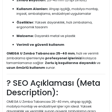
Zımba Boyutları:
25-40 mm (U tipi zımba)
Kullanım Alanları:
Ahşap işçiliği, mobilya montajı,
inşaat, ambalajlama, endüstriyel uygulamalar
Özellikler:
Yüksek dayanıklılık, hızlı zımbalama,
ergonomik tasarım
Malzeme:
Dayanıklı metal ve plastik
Verimli ve güvenli kullanım
OMEGA U Zımba Tabancası 25-40 mm
, hızlı ve verimli
zımbalama işlemleriyle
profesyonel işlerinizi
kolayca
tamamlamanızı sağlar.
Zorlu iş koşullarına dayanıklı
ve
uzun ömürlü kullanım
sunar.
? SEO Açıklaması (Meta
Description):
OMEGA U Zımba Tabancası 25-40 mm, ahşap işçiliği,
mobilya montajı ve endüstriyel işler için ideal. Yüksek
dayanıklılık ve verimlilik sunan güvenli zımbalama aracı.