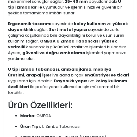
mükemmel sonuçlar sağlar.
25-40 mm
boyutlarındaki
U
tipi zımbalar
ile uyumludur ve işlerinizi hızlı ve güvenli bir
şekilde tamamlama imkânı sunar.
Ergonomik tasarımı
sayesinde
kolay kullanım
ve
yüksek
dayanıklılık
sağlar.
Sert metal yapısı
sayesinde zorlu
çalışma koşullarında bile dayanıklılığını korur ve uzun süreli
kullanım sağlar.
OMEGA U Zımba Tabancası
,
yüksek
verimlilik
sunarak iş gücünüzü azaltır ve işlemleri hızlandırır.
Ayrıca,
güvenli ve doğru zımbalama
işlemleri yapmanıza
yardımcı olur.
U tipi zımba tabancası
,
ambalajlama
,
mobilya
üretimi
,
drapaj işleri
ve daha birçok
endüstriyel ve ticari
uygulama için idealdir.
Dayanıklı yapısı
ve
kolay kullanım
özellikleri
ile profesyonel kullanıcılar için mükemmel bir
tercihtir.
Ürün Özellikleri:
Marka:
OMEGA
Ürün Tipi:
U Zımba Tabancası