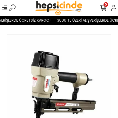
0
VERİŞLERDE ÜCRETSİZ KARGO!
3000 TL ÜZERİ ALIŞVERİŞLERDE ÜCR