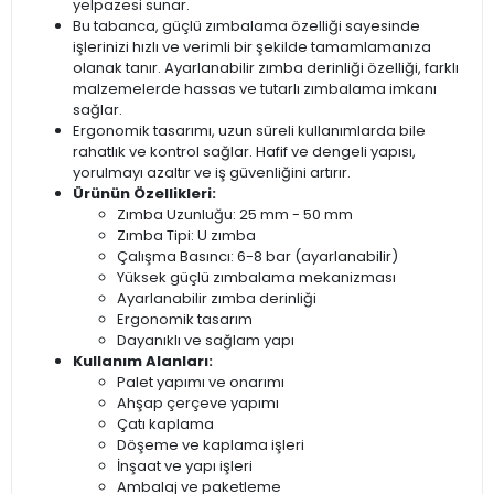
yelpazesi sunar.
Bu tabanca, güçlü zımbalama özelliği sayesinde
işlerinizi hızlı ve verimli bir şekilde tamamlamanıza
olanak tanır. Ayarlanabilir zımba derinliği özelliği, farklı
malzemelerde hassas ve tutarlı zımbalama imkanı
sağlar.
Ergonomik tasarımı, uzun süreli kullanımlarda bile
rahatlık ve kontrol sağlar. Hafif ve dengeli yapısı,
yorulmayı azaltır ve iş güvenliğini artırır.
Ürünün Özellikleri:
Zımba Uzunluğu: 25 mm - 50 mm
Zımba Tipi: U zımba
Çalışma Basıncı: 6-8 bar (ayarlanabilir)
Yüksek güçlü zımbalama mekanizması
Ayarlanabilir zımba derinliği
Ergonomik tasarım
Dayanıklı ve sağlam yapı
Kullanım Alanları:
Palet yapımı ve onarımı
Ahşap çerçeve yapımı
Çatı kaplama
Döşeme ve kaplama işleri
İnşaat ve yapı işleri
Ambalaj ve paketleme