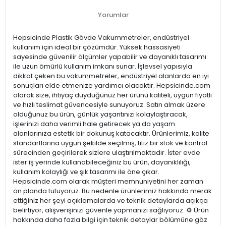
Yorumlar
Hepsicinde Plastik Gövde Vakummetreler, endüstriyel
kullanım için ideal bir çözümdür. Yüksek hassasiyeti
sayesinde güvenilir ölçümler yapabilir ve dayanıklı tasarımı
ile uzun ömürlü kullanım imkanı sunar. İşlevsel yapısıyla
dikkat çeken bu vakummetreler, endüstriyel alanlarda en iyi
sonuçları elde etmenize yardımcı olacaktır. Hepsicinde.com
olarak size, ihtiyaç duyduğunuz her ürünü kaliteli, uygun fiyatlı
ve hızlı teslimat güvencesiyle sunuyoruz. Satın almak üzere
olduğunuz bu ürün, günlük yaşantınızı kolaylaştıracak,
işlerinizi daha verimli hale getirecek ya da yaşam
alanlarınıza estetik bir dokunuş katacaktır. Ürünlerimiz, kalite
standartlarına uygun şekilde seçilmiş, titiz bir stok ve kontrol
sürecinden geçirilerek sizlere ulaştırılmaktadır. İster evde
ister iş yerinde kullanabileceğiniz bu ürün, dayanıklılığı,
kullanım kolaylığı ve şık tasarımı ile öne çıkar.
Hepsicinde.com olarak müşteri memnuniyetini her zaman
ön planda tutuyoruz. Bu nedenle ürünlerimiz hakkında merak
ettiğiniz her şeyi açıklamalarda ve teknik detaylarda açıkça
belirtiyor, alışverişinizi güvenle yapmanızı sağlıyoruz. ⚙️ Ürün
hakkında daha fazla bilgi için teknik detaylar bölümüne göz