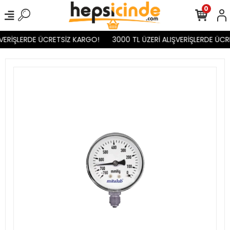
0
VERİŞLERDE ÜCRETSİZ KARGO!
3000 TL ÜZERİ ALIŞVERİŞLERDE ÜCR