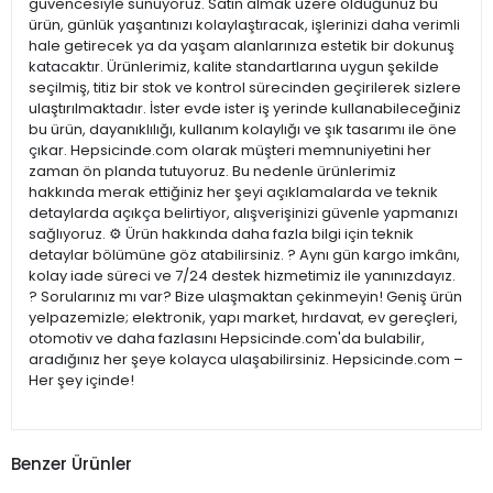
güvencesiyle sunuyoruz. Satın almak üzere olduğunuz bu
ürün, günlük yaşantınızı kolaylaştıracak, işlerinizi daha verimli
hale getirecek ya da yaşam alanlarınıza estetik bir dokunuş
katacaktır. Ürünlerimiz, kalite standartlarına uygun şekilde
seçilmiş, titiz bir stok ve kontrol sürecinden geçirilerek sizlere
ulaştırılmaktadır. İster evde ister iş yerinde kullanabileceğiniz
bu ürün, dayanıklılığı, kullanım kolaylığı ve şık tasarımı ile öne
çıkar. Hepsicinde.com olarak müşteri memnuniyetini her
zaman ön planda tutuyoruz. Bu nedenle ürünlerimiz
hakkında merak ettiğiniz her şeyi açıklamalarda ve teknik
detaylarda açıkça belirtiyor, alışverişinizi güvenle yapmanızı
sağlıyoruz. ⚙️ Ürün hakkında daha fazla bilgi için teknik
detaylar bölümüne göz atabilirsiniz. ? Aynı gün kargo imkânı,
kolay iade süreci ve 7/24 destek hizmetimiz ile yanınızdayız.
? Sorularınız mı var? Bize ulaşmaktan çekinmeyin! Geniş ürün
yelpazemizle; elektronik, yapı market, hırdavat, ev gereçleri,
otomotiv ve daha fazlasını Hepsicinde.com'da bulabilir,
aradığınız her şeye kolayca ulaşabilirsiniz. Hepsicinde.com –
Her şey içinde!
Benzer Ürünler