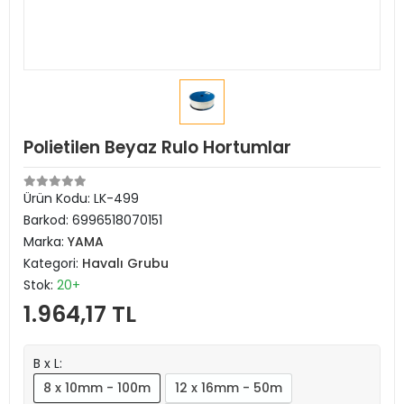
Polietilen Beyaz Rulo Hortumlar
Ürün Kodu:
LK-499
Barkod:
6996518070151
Marka:
YAMA
Kategori:
Havalı Grubu
Stok:
20+
1.964,17 TL
B x L:
8 x 10mm - 100m
12 x 16mm - 50m