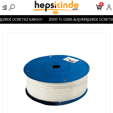
0
İŞLERDE ÜCRETSİZ KARGO!
3000 TL ÜZERİ ALIŞVERİŞLERDE ÜCRETSİ