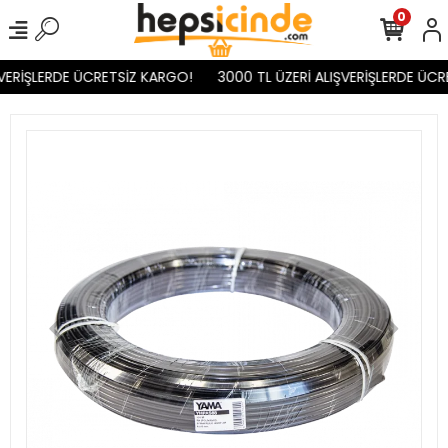
0
VERİŞLERDE ÜCRETSİZ KARGO!
3000 TL ÜZERİ ALIŞVERİŞLERDE ÜCR