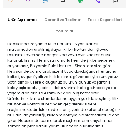
Ürün Açıklaması
Garanti ve Teslimat
Taksit Seçenekleri
Yorumlar
Hepsicinde Polyamid Rulo Hortum - Siyah, kaliteli
malzemeden üretilmiş dayanıklı bir hortumdur. İşlevsel
tasarımı sayesinde bahçenizde veya evinizde rahatlıkla
kullanabilirsiniz. Hem uzun ömürlü hem de şık bir seçenek
arıyorsanız, Polyamid Rulo Hortum - Siyah tam size göre.
Hepsicinde.com olarak size, ihtiyaç duyduğunuz her ürünü
kaliteli, uygun fiyatlı ve hızlı teslimat güvencesiyle sunuyoruz.
Satın almak üzere olduğunuz bu ürün, günlük yaşantınızı
kolaylaştıracak, işlerinizi daha verimli hale getirecek ya da
yaşam alanlarınıza estetik bir dokunuş katacaktır.
Ürünlerimiz, kalite standartlarına uygun şekilde seçilmiş, titiz
bir stok ve kontrol sürecinden geçirilerek sizlere
ulaştırılmaktadır. İster evde ister iş yerinde kullanabileceğiniz
bu ürün, dayanıklılığı, kullanım kolaylığı ve şık tasarımı ile öne
çıkar. Hepsicinde.com olarak müşteri memnuniyetini her
zaman ön planda tutuyoruz. Bu nedenle ürünlerimiz