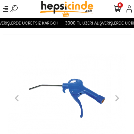
0
VERİŞLERDE ÜCRETSİZ KARGO!
3000 TL ÜZERİ ALIŞVERİŞLERDE ÜCR