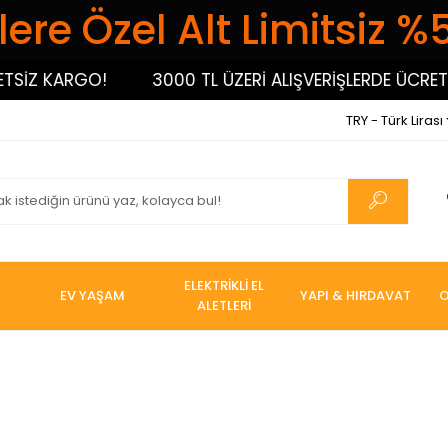
ere Özel Alt Limitsiz %
SİZ KARGO!
3000 TL ÜZERİ ALIŞVERİŞLERDE ÜCRETS
TRY - Türk Lirası
ELEKTRİKLİ EL
EV YAŞAM
YAPI & HIRDAVAT
O
ALETLERİ