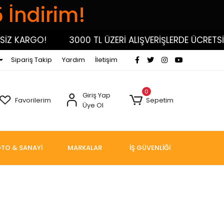
5 İndirim!
İZ KARGO!
3000 TL ÜZERİ ALIŞVERİŞLERDE ÜCRETSİZ
Sipariş Takip
Yardım
İletişim
0
Giriş Yap
Favorilerim
Sepetim
Üye Ol
TO & SANAYİ
MARKALAR
İŞ GÜVENLİĞİ