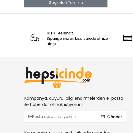
Seçimleri Temizle
GP YÜKSEK VOLTAJ ALKALİN PİLLER
Hızlı Teslimat
Siparişleriniz en kısa sürede elinize
ulaşır.
Kampanya, duyuru, bilgilendirmelerden e-posta
ile haberdar olmak istiyorum.
Gönder
Kampanya, duyuru ve bilgilendirmelerden