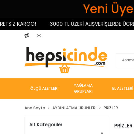
Yeni Üyel
ETSİZ KARGO!
3000 TL ÜZERİ ALIŞVERİŞLERDE ÜCRET
YAĞLAMA
ÖLÇÜ ALETLERİ
EL ALETLERİ
GRUPLARI
Ana Sayfa
AYDINLATMA ÜRÜNLERİ
PRİZLER
Alt Kategoriler
PRİZLER