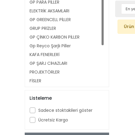
GP PARA PİLLER
ELEKTRİK AKSAMLARI
GP GREENCELL PİLLER
Ürün
GRUP PRİZLER
GP ÇİNKO KARBON PİLLER
Gp Reyco Şarjlı Piller
KAFA FENERLERİ
GP ŞARJ CİHAZLARI
PROJEKTÖRLER
FİŞLER
GP FOTOĞRAF PİLLERİ
Listeleme
EL FENERLERİ
GP DÜĞME PİLLER
Sadece stoktakileri göster
PRİZLER
Ücretsiz Kargo
TAMİRCİ FENERLERİ
GP ULTRA ALKALİN PİLLER