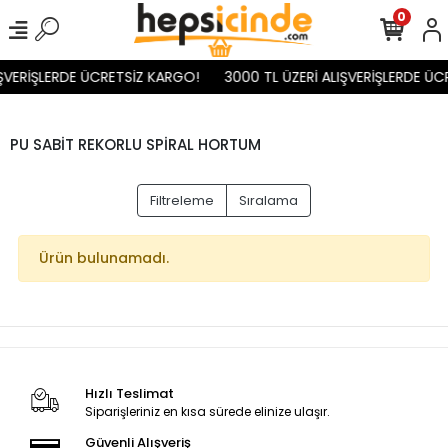
0
IŞVERİŞLERDE ÜCRETSİZ KARGO!
3000 TL ÜZERİ ALIŞVERİŞLERDE ÜC
PU SABİT REKORLU SPİRAL HORTUM
Filtreleme
Sıralama
Ürün bulunamadı.
Hızlı Teslimat
Siparişleriniz en kısa sürede elinize ulaşır.
Güvenli Alışveriş