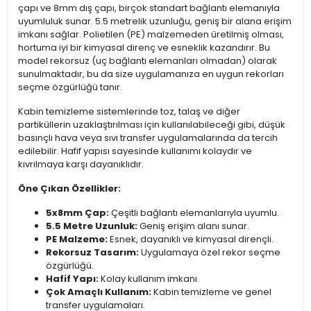
çapı ve 8mm dış çapı, birçok standart bağlantı elemanıyla
uyumluluk sunar. 5.5 metrelik uzunluğu, geniş bir alana erişim
imkanı sağlar. Polietilen (PE) malzemeden üretilmiş olması,
hortuma iyi bir kimyasal direnç ve esneklik kazandırır. Bu
model rekorsuz (uç bağlantı elemanları olmadan) olarak
sunulmaktadır, bu da size uygulamanıza en uygun rekorları
seçme özgürlüğü tanır.
Kabin temizleme sistemlerinde toz, talaş ve diğer
partiküllerin uzaklaştırılması için kullanılabileceği gibi, düşük
basınçlı hava veya sıvı transfer uygulamalarında da tercih
edilebilir. Hafif yapısı sayesinde kullanımı kolaydır ve
kıvrılmaya karşı dayanıklıdır.
Öne Çıkan Özellikler:
5x8mm Çap:
Çeşitli bağlantı elemanlarıyla uyumlu.
5.5 Metre Uzunluk:
Geniş erişim alanı sunar.
PE Malzeme:
Esnek, dayanıklı ve kimyasal dirençli.
Rekorsuz Tasarım:
Uygulamaya özel rekor seçme
özgürlüğü.
Hafif Yapı:
Kolay kullanım imkanı.
Çok Amaçlı Kullanım:
Kabin temizleme ve genel
transfer uygulamaları.