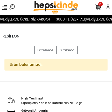
0
IŞVERİŞLERDE ÜCRETSİZ KARGO!
3000 TL ÜZERİ ALIŞVERİŞLERDE ÜC
RESİFLON
Filtreleme
Sıralama
Ürün bulunamadı.
Hızlı Teslimat
Siparişleriniz en kısa sürede elinize ulaşır.
Güvenli Alışveriş