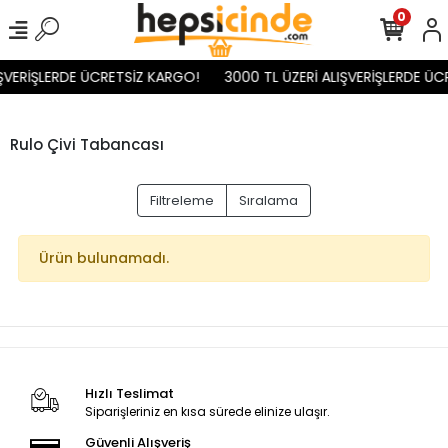
0
IŞVERİŞLERDE ÜCRETSİZ KARGO!
3000 TL ÜZERİ ALIŞVERİŞLERDE ÜC
Rulo Çivi Tabancası
Filtreleme
Sıralama
Ürün bulunamadı.
Hızlı Teslimat
Siparişleriniz en kısa sürede elinize ulaşır.
Güvenli Alışveriş