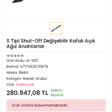
S Tipi Shut-Off Değişebilir Kafalı Açık
Ağız Anahtarlar
Ürün Kodu:
LK-923
Barkod:
4717452076878
Marka:
EMAX
Kategori:
Havalı Grubu
Stok:
Stokta yok
KARGO
280.947,08 TL
BEDAVA
Ürün stokta bulunmamaktadır.