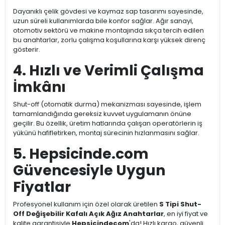
Dayanıklı çelik gövdesi ve kaymaz sap tasarımı sayesinde,
uzun süreli kullanımlarda bile konfor sağlar. Ağır sanayi,
otomotiv sektörü ve makine montajında sıkça tercih edilen
bu anahtarlar, zorlu çalışma koşullarına karşı yüksek direnç
gösterir.
4. Hızlı ve Verimli Çalışma
İmkânı
Shut-off (otomatik durma) mekanizması sayesinde, işlem
tamamlandığında gereksiz kuvvet uygulamanın önüne
geçilir. Bu özellik, üretim hatlarında çalışan operatörlerin iş
yükünü hafifletirken, montaj sürecinin hızlanmasını sağlar.
5. Hepsicinde.com
Güvencesiyle Uygun
Fiyatlar
Profesyonel kullanım için özel olarak üretilen
S Tipi Shut-
Off Değişebilir Kafalı Açık Ağız Anahtarlar
, en iyi fiyat ve
kalite garantisiyle
Hepsicindecom
'da! Hızlı kargo, güvenli