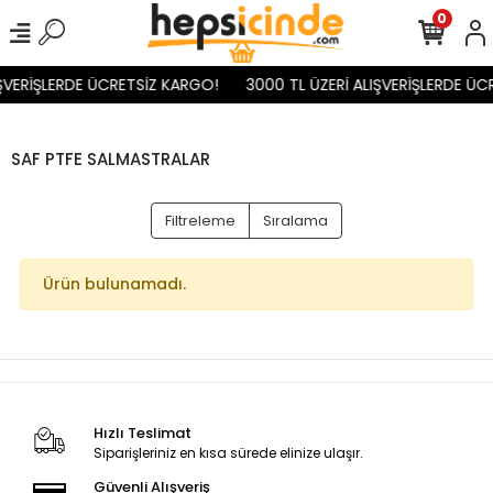
0
ŞVERİŞLERDE ÜCRETSİZ KARGO!
3000 TL ÜZERİ ALIŞVERİŞLERDE ÜC
SAF PTFE SALMASTRALAR
Filtreleme
Sıralama
Ürün bulunamadı.
Hızlı Teslimat
Siparişleriniz en kısa sürede elinize ulaşır.
Güvenli Alışveriş