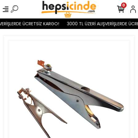
0
VERİŞLERDE ÜCRETSİZ KARGO!
3000 TL ÜZERİ ALIŞVERİŞLERDE ÜCR