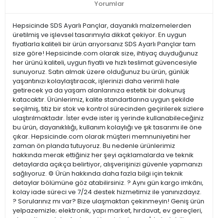
Yorumlar
Hepsicinde SDS Ayarlı Pançlar, dayanıklı malzemelerden
üretilmiş ve işlevsel tasarımıyla dikkat çekiyor. En uygun
fiyatlarla kaliteli bir ürün arıyorsanız SDS Ayarlı Pançlar tam
size göre! Hepsicinde.com olarak size, ihtiyaç duyduğunuz
her ürünü kaliteli, uygun fiyatlı ve hızlı teslimat güvencesiyle
sunuyoruz. Satın almak üzere olduğunuz bu ürün, günlük
yaşantınızı kolaylaştıracak, işlerinizi daha verimli hale
getirecek ya da yaşam alanlarınıza estetik bir dokunuş
katacaktır. Ürünlerimiz, kalite standartlarına uygun şekilde
seçilmiş, titiz bir stok ve kontrol sürecinden geçirilerek sizlere
ulaştırılmaktadır. İster evde ister iş yerinde kullanabileceğiniz
bu ürün, dayanıklılığı, kullanım kolaylığı ve şık tasarımı ile öne
çıkar. Hepsicinde.com olarak müşteri memnuniyetini her
zaman ön planda tutuyoruz. Bu nedenle ürünlerimiz
hakkında merak ettiğiniz her şeyi açıklamalarda ve teknik
detaylarda açıkça belirtiyor, alışverişinizi güvenle yapmanızı
sağlıyoruz. ⚙️ Ürün hakkında daha fazla bilgi için teknik
detaylar bölümüne göz atabilirsiniz. ? Aynı gün kargo imkânı,
kolay iade süreci ve 7/24 destek hizmetimiz ile yanınızdayız.
? Sorularınız mı var? Bize ulaşmaktan çekinmeyin! Geniş ürün
yelpazemizle; elektronik, yapı market, hırdavat, ev gereçleri,