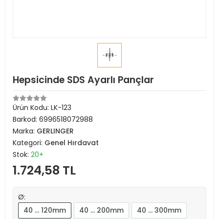
Hepsicinde SDS Ayarlı Pançlar
Ürün Kodu:
LK-123
Barkod:
6996518072988
Marka:
GERLINGER
Kategori:
Genel Hırdavat
Stok:
20+
1.724,58 TL
Ø:
40 … 120mm
40 … 200mm
40 … 300mm