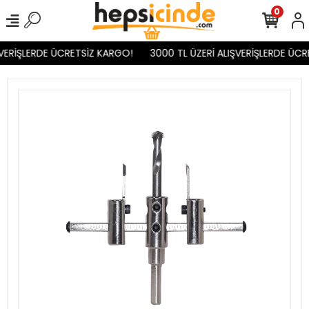
0
VERİŞLERDE ÜCRETSİZ KARGO!
3000 TL ÜZERİ ALIŞVERİŞLERDE ÜCR