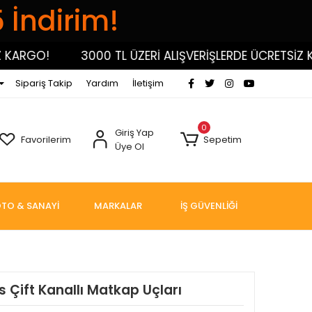
5 İndirim!
RGO!
3000 TL ÜZERİ ALIŞVERİŞLERDE ÜCRETSİZ KARG
Sipariş Takip
Yardım
İletişim
0
Giriş Yap
Favorilerim
Sepetim
Üye Ol
TO & SANAYİ
MARKALAR
İŞ GÜVENLİĞİ
us Çift Kanallı Matkap Uçları