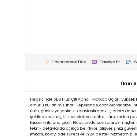
Favorilerime Ekle
Tavsiye Et
Y
Ürün A
Hepsicinde SDS Plus Çift Kanallı Matkap Uçları, yüksek 
ömürlü kullanım sunar. Hepsicinde.com olarak size, iht
ürün, günlük yaşantınızı kolaylaştıracak, işlerinizi dah
şekilde seçilmiş, titiz bir stok ve kontrol sürecinden geç
tasarımı ile öne çıkar. Hepsicinde.com olarak müşter
teknik detaylarda açıkça belirtiyor, alışverişinizi güve
imkânı, kolay iade süreci ve 7/24 destek hizmetimiz il