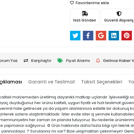
Favorilerime ekle
Hızlı Gönderi
Güvenli Alışveriş
orum Yaz
Karşılaştır
Fiyat Alarmı
Gelince Haber V
çıklaması
Garanti ve Teslimat
Taksit Seçenekleri
Yo
kaliteli malzemeden üretilmiş dayanıklı matkap uçlarıdır. İşlevselliği s
iyaç duyduğunuz her ürünü kaliteli, uygun fiyatlı ve hızlı teslimat gü
a verimli hale getirecek ya da yaşam alanlarınıza estetik bir dokunuş ka
irilerek sizlere ulaştırılmaktadır. İster evde ister iş yerinde kullanabilec
i memnuniyetini her zaman ön planda tutuyoruz. Bu nedenle ürünlerimi
nle yapmanızı sağlıyoruz. ⚙️ Ürün hakkında daha fazla bilgi için teknik
e yanınızdayız. ? Sorularınız mı var? Bize ulaşmaktan çekinmeyin! Geniş