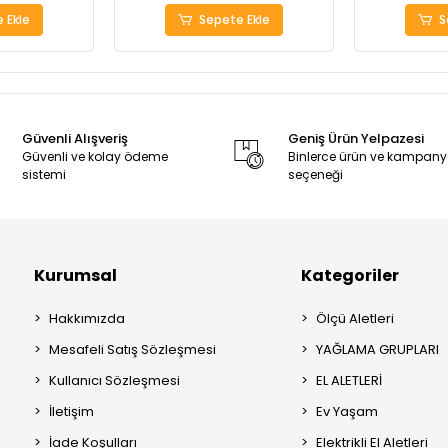
 Ekle
Sepete Ekle
S
Güvenli Alışveriş
Geniş Ürün Yelpazesi
Güvenli ve kolay ödeme
Binlerce ürün ve kampan
sistemi
seçeneği
Kurumsal
Kategoriler
Hakkımızda
Ölçü Aletleri
Mesafeli Satış Sözleşmesi
YAĞLAMA GRUPLARI
Kullanıcı Sözleşmesi
EL ALETLERİ
İletişim
Ev Yaşam
İade Koşulları
Elektrikli El Aletleri