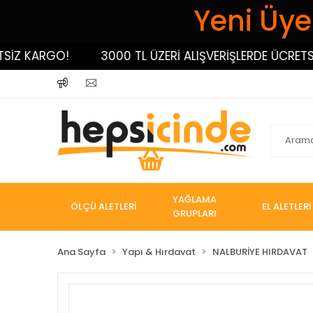
Yeni Üyel
 KARGO!
3000 TL ÜZERİ ALIŞVERİŞLERDE ÜCRETSİZ K
YAĞLAMA
ÖLÇÜ ALETLERİ
EL ALETLERİ
GRUPLARI
Ana Sayfa
Yapı & Hırdavat
NALBURİYE HIRDAVAT