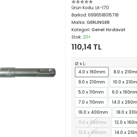
Ürün Kodu:
LK-170
Barkod:
6996518015718
Marka:
GERLINGER
Kategori:
Genel Hırdavat
Stok:
20+
110,14 TL
Ø x L:
4.0 x 160mm
8.0 x 210
9.0 x 210mm
10.0 x 210
5.0 x 110mm
6.0 x 160m
7.0 x 110mm
14.0 x 260
16.0 x 400mm
18.0 x 3
11.0 x 260mm
12.0 x 16
13.0 x 160mm
14.0 x 21