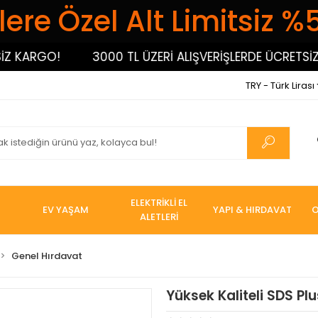
ere Özel Alt Limitsiz %
ARGO!
3000 TL ÜZERİ ALIŞVERİŞLERDE ÜCRETSİZ KA
TRY - Türk Lirası
ELEKTRİKLİ EL
EV YAŞAM
YAPI & HIRDAVAT
O
ALETLERİ
Genel Hırdavat
Yüksek Kaliteli SDS Pl