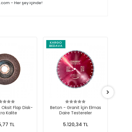
e.com – Her şey içinde!
KARGO
BEDAVA
Oksit Flap Disk-
Beton - Granit İçin Elmas
Soğuk
tra Kalite
Daire Testereler
Çanak
,77 TL
5.120,34 TL