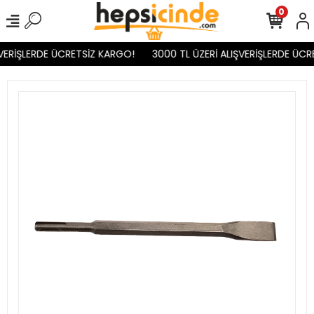
0
VERİŞLERDE ÜCRETSİZ KARGO!
3000 TL ÜZERİ ALIŞVERİŞLERDE ÜCR