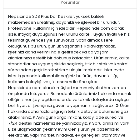
Yorumlar
Hepsicinde SDS Plus Dar Keskiler, yüksek kaliteli
malzemeden üretilmiş, dayanıklı ve işlevsel bir üründür.
Profesyonel kullanım için idealdir. Hepsicinde.com olarak
size, ihtiyaç duyduğunuz her ürünü kaliteli, uygun fiyatlı ve hızlı
teslimat güvencesiyle sunuyoruz. Satın almak üzere
olduğunuz bu ürün, günlük yaşantınızı kolaylaştıracak,
işlerinizi daha verimli hale getirecek ya da yaşam
alanlarınıza estetik bir dokunuş katacaktır. Ürünlerimiz, kalite
standartlarına uygun şekilde seçilmiş, titiz bir stok ve kontrol
sürecinden geçirilerek sizlere ulaştırılmaktadır. İster evde
ister iş yerinde kullanabileceğiniz bu ürün, dayanıklılığı,
kullanım kolaylığı ve şık tasarımı ile öne çıkar.
Hepsicinde.com olarak müşteri memnuniyetini her zaman
ön planda tutuyoruz. Bu nedenle ürünlerimiz hakkında merak
ettiğiniz her şeyi açıklamalarda ve teknik detaylarda açıkça
belirtiyor, alışverişinizi güvenle yapmanızı sağlıyoruz. ⚙️ Ürün
hakkında daha fazla bilgi için teknik detaylar bölümüne göz
atabilirsiniz. ? Aynı gün kargo imkânı, kolay iade süreci ve
7/24 destek hizmetimiz ile yanınızdayız. ? Sorularınız mı var?
Bize ulaşmaktan çekinmeyin! Geniş ürün yelpazemizle;
elektronik, yapı market, hırdavat, ev gereçleri, otomotiv ve