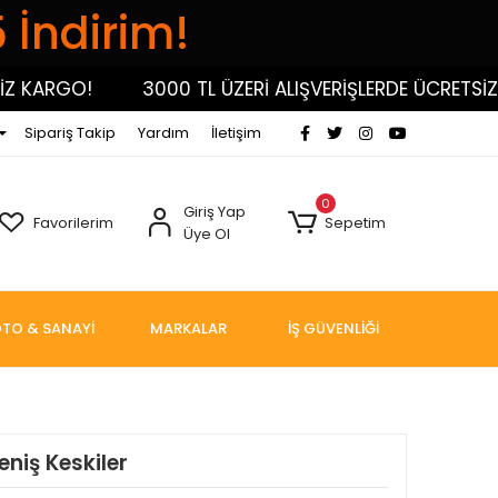
5 İndirim!
KARGO!
3000 TL ÜZERİ ALIŞVERİŞLERDE ÜCRETSİZ KA
Sipariş Takip
Yardım
İletişim
0
Giriş Yap
Favorilerim
Sepetim
Üye Ol
TO & SANAYİ
MARKALAR
İŞ GÜVENLİĞİ
niş Keskiler