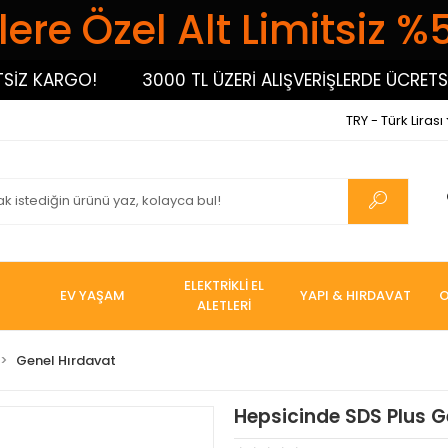
ere Özel Alt Limitsiz %
 KARGO!
3000 TL ÜZERİ ALIŞVERİŞLERDE ÜCRETSİZ 
TRY - Türk Lirası
ELEKTRİKLİ EL
EV YAŞAM
YAPI & HIRDAVAT
O
ALETLERİ
Genel Hırdavat
Hepsicinde SDS Plus Ge