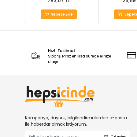
783,57 TL
26,69
Sepete Ekle
Sepete
Hızlı Teslimat
Siparişleriniz en kısa sürede elinize
ulaşır.
Kampanya, duyuru, bilgilendirmelerden e-posta
ile haberdar olmak istiyorum.
Gönder