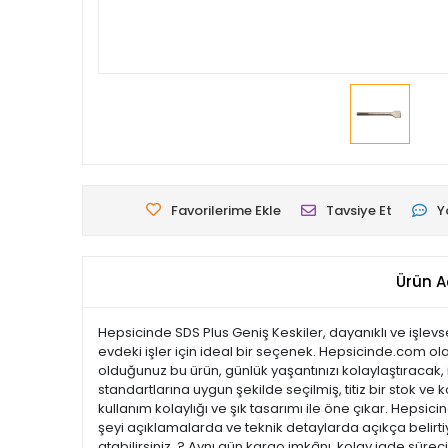
Favorilerime Ekle
Tavsiye Et
Y
Ürün A
Hepsicinde SDS Plus Geniş Keskiler, dayanıklı ve işlevs
evdeki işler için ideal bir seçenek. Hepsicinde.com ola
olduğunuz bu ürün, günlük yaşantınızı kolaylaştıracak, i
standartlarına uygun şekilde seçilmiş, titiz bir stok ve k
kullanım kolaylığı ve şık tasarımı ile öne çıkar. Hep
şeyi açıklamalarda ve teknik detaylarda açıkça belirtiy
atabilirsiniz. ? Aynı gün kargo imkânı, kolay iade süre