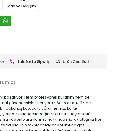
İade ve Değişim
er
Telefonla Sipariş
Ürün Önerileri
rumlar
olmayı başarıyor. Hem profesyonel kullanım hem de
teslimat güvencesiyle sunuyoruz. Satın almak üzere
bir dokunuş katacaktır. Ürünlerimiz, kalite
iş yerinde kullanabileceğiniz bu ürün, dayanıklılığı,
z. Bu nedenle ürünlerimiz hakkında merak ettiğiniz her
 fazla bilgi için teknik detaylar bölümüne göz
ize ulaşmaktan çekinmeyin! Geniş ürün yelpazemizle;