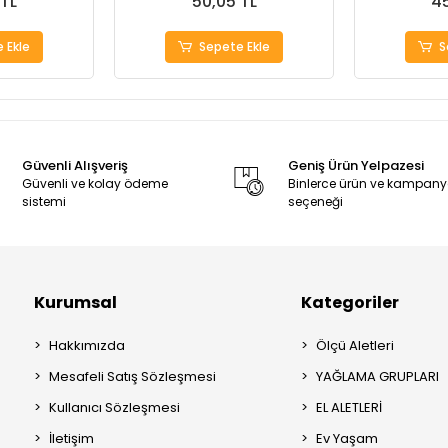
 TL
50,05 TL
45
 Ekle
Sepete Ekle
S
Güvenli Alışveriş
Geniş Ürün Yelpazesi
Güvenli ve kolay ödeme
Binlerce ürün ve kampan
sistemi
seçeneği
Kurumsal
Kategoriler
Hakkımızda
Ölçü Aletleri
Mesafeli Satış Sözleşmesi
YAĞLAMA GRUPLARI
Kullanıcı Sözleşmesi
EL ALETLERİ
İletişim
Ev Yaşam