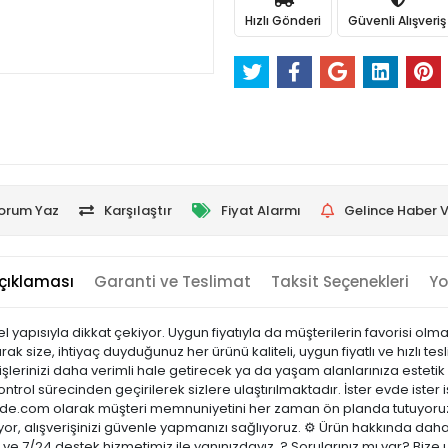
Hızlı Gönderi
Güvenli Alışveriş
orum Yaz
Karşılaştır
Fiyat Alarmı
Gelince Haber V
çıklaması
Garanti ve Teslimat
Taksit Seçenekleri
Yo
el yapısıyla dikkat çekiyor. Uygun fiyatıyla da müşterilerin favorisi 
rak size, ihtiyaç duyduğunuz her ürünü kaliteli, uygun fiyatlı ve hızlı 
şlerinizi daha verimli hale getirecek ya da yaşam alanlarınıza estetik 
ontrol sürecinden geçirilerek sizlere ulaştırılmaktadır. İster evde ister 
sicinde.com olarak müşteri memnuniyetini her zaman ön planda tutuyoru
or, alışverişinizi güvenle yapmanızı sağlıyoruz. ⚙️ Ürün hakkında daha
ci ve 7/24 destek hizmetimiz ile yanınızdayız. ? Sorularınız mı var? B