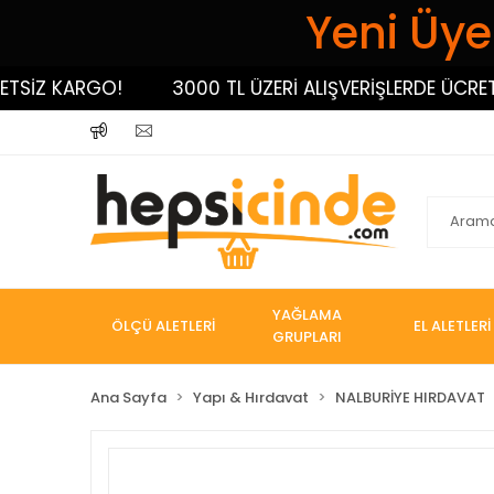
Yeni Üyel
İZ KARGO!
3000 TL ÜZERİ ALIŞVERİŞLERDE ÜCRETSİZ
YAĞLAMA
ÖLÇÜ ALETLERİ
EL ALETLERİ
GRUPLARI
Ana Sayfa
Yapı & Hırdavat
NALBURİYE HIRDAVAT