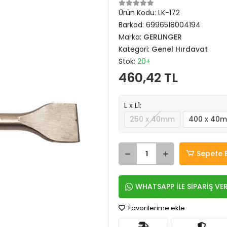
Ürün Kodu:
LK-172
Barkod:
6996518004194
Marka:
GERLINGER
Kategori:
Genel Hırdavat
Stok:
20+
460,42 TL
L x L1:
250 x 40mm
400 x 40
Sepete 
WHATSAPP İLE SİPARİŞ VE
Favorilerime ekle