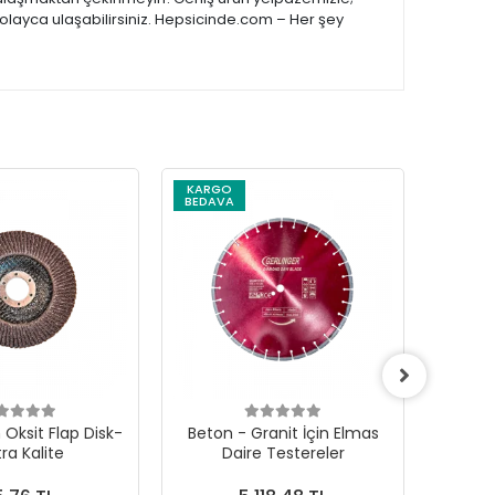
kolayca ulaşabilirsiniz. Hepsicinde.com – Her şey
KARGO
BEDAVA
Oksit Flap Disk-
Beton - Granit İçin Elmas
Soğuk
tra Kalite
Daire Testereler
Çanak