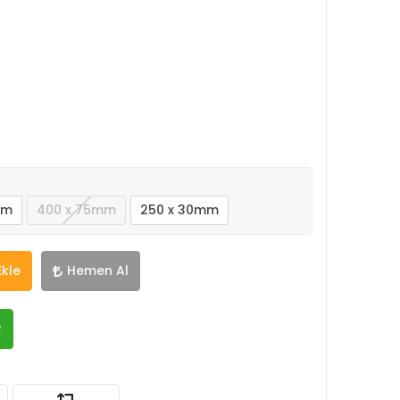
mm
400 x 75mm
250 x 30mm
Ekle
Hemen Al
R